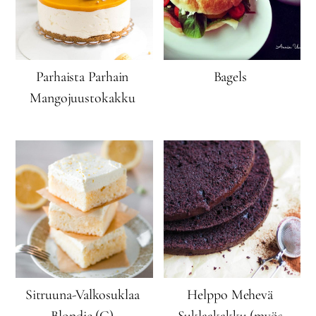
Parhaista Parhain
Bagels
Mangojuustokakku
Sitruuna-Valkosuklaa
Helppo Mehevä
Blondie (G)
Suklaakakku (myös