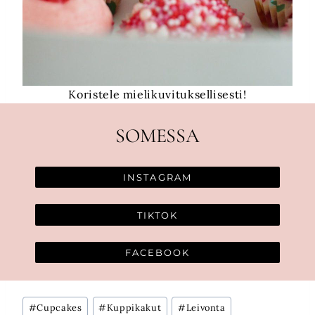
Koristele mielikuvituksellisesti!
SOMESSA
INSTAGRAM
TIKTOK
FACEBOOK
Avainsanat:
#
Cupcakes
#
Kuppikakut
#
Leivonta