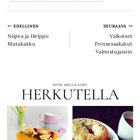
Artikkelien
EDELLINEN
SEURAAVA
Nopea ja Helppo
Valkoiset
selaus
Mutakakku
Prinsessakakut
Valmistujaisiin
MYÖS NÄILLÄ SOPII
HERKUTELLA