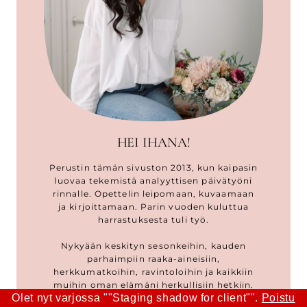
HEI IHANA!
Perustin tämän sivuston 2013, kun kaipasin
luovaa tekemistä analyyttisen päivätyöni
rinnalle. Opettelin leipomaan, kuvaamaan
ja kirjoittamaan. Parin vuoden kuluttua
harrastuksesta tuli työ.
Nykyään keskityn sesonkeihin, kauden
parhaimpiin raaka-aineisiin,
herkkumatkoihin, ravintoloihin ja kaikkiin
muihin oman elämäni herkullisiin hetkiin.
Olet nyt varjossa ""Staging shadow for client"".
Poistu
Somesta löydät minut @anninuunissa.