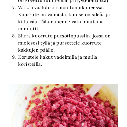
on kovettunut hieman ja hyytelömäistä)
Vatkaa vaahdoksi monitoimikoneessa.
Kuorrute on valmista, kun se on sileää ja
kiiltävää. Tähän menee vain muutama
minuutti.
Siirrä kuorrute pursotinpussiin, jossa on
mielesesi tyllä ja pursottele kuorrute
kakkujen päälle.
Koristele kakut vadelmilla ja muilla
koristeilla.