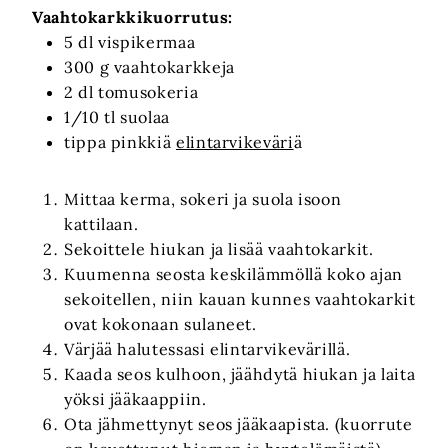
Vaahtokarkkikuorrutus:
5 dl vispikermaa
300 g vaahtokarkkeja
2 dl tomusokeria
1/10 tl suolaa
tippa pinkkiä
elintarvikeväri
ä
Mittaa kerma, sokeri ja suola isoon
kattilaan.
Sekoittele hiukan ja lisää vaahtokarkit.
Kuumenna seosta keskilämmöllä koko ajan
sekoitellen, niin kauan kunnes vaahtokarkit
ovat kokonaan sulaneet.
Värjää halutessasi elintarvikevärillä.
Kaada seos kulhoon, jäähdytä hiukan ja laita
yöksi jääkaappiin.
Ota jähmettynyt seos jääkaapista. (kuorrute