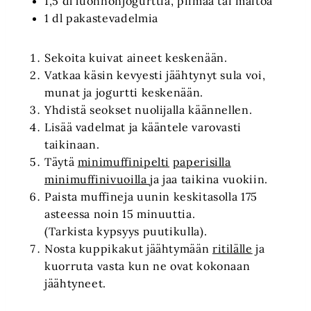
1,5 dl luonnonjogurttia, piimää tai maitoa
1 dl pakastevadelmia
Sekoita kuivat aineet keskenään.
Vatkaa käsin kevyesti jäähtynyt sula voi,
munat ja jogurtti keskenään.
Yhdistä seokset nuolijalla käännellen.
Lisää vadelmat ja kääntele varovasti
taikinaan.
Täytä
minimuffinipelti
paperisilla
minimuffinivuoilla
ja jaa taikina vuokiin.
Paista muffineja uunin keskitasolla 175
asteessa noin 15 minuuttia.
(Tarkista kypsyys puutikulla).
Nosta kuppikakut jäähtymään
ritilälle
ja
kuorruta vasta kun ne ovat kokonaan
jäähtyneet.