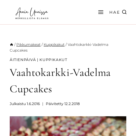
Siirry
sisältöön
HAE
/
Pikkumakeat
/
Kuppikakut
/
Vaahtokarkki-Vadelma
Cupcakes
ÄITIENPÄIVÄ
|
KUPPIKAKUT
Vaahtokarkki-Vadelma
Cupcakes
Julkaistu
1.6.2016
Päivitetty
12.2.2018