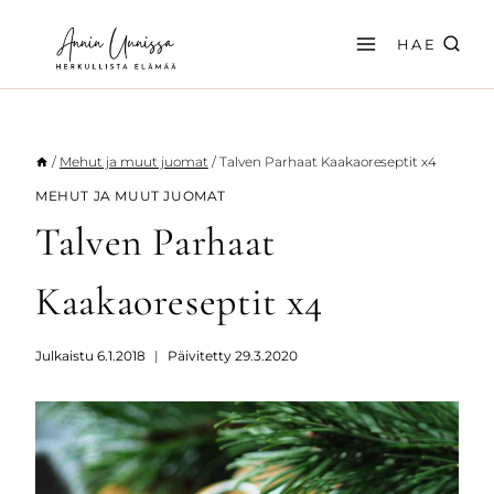
Siirry
sisältöön
HAE
/
Mehut ja muut juomat
/
Talven Parhaat Kaakaoreseptit x4
MEHUT JA MUUT JUOMAT
Talven Parhaat
Kaakaoreseptit x4
Julkaistu
6.1.2018
Päivitetty
29.3.2020