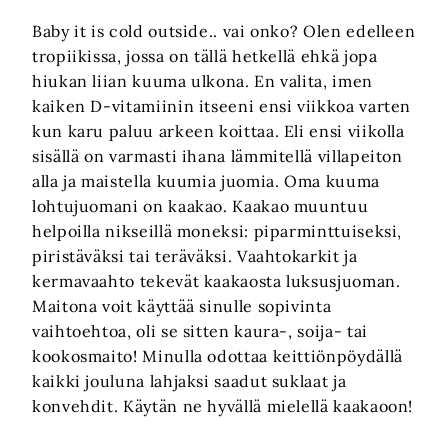
Baby it is cold outside.. vai onko? Olen edelleen
tropiikissa, jossa on tällä hetkellä ehkä jopa
hiukan liian kuuma ulkona. En valita, imen
kaiken D-vitamiinin itseeni ensi viikkoa varten
kun karu paluu arkeen koittaa. Eli ensi viikolla
sisällä on varmasti ihana lämmitellä villapeiton
alla ja maistella kuumia juomia. Oma kuuma
lohtujuomani on kaakao. Kaakao muuntuu
helpoilla nikseillä moneksi: piparminttuiseksi,
piristäväksi tai teräväksi. Vaahtokarkit ja
kermavaahto tekevät kaakaosta luksusjuoman.
Maitona voit käyttää sinulle sopivinta
vaihtoehtoa, oli se sitten kaura-, soija- tai
kookosmaito! Minulla odottaa keittiönpöydällä
kaikki jouluna lahjaksi saadut suklaat ja
konvehdit. Käytän ne hyvällä mielellä kaakaoon!