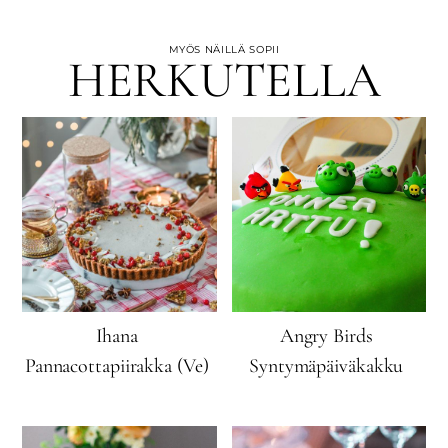
MYÖS NÄILLÄ SOPII
HERKUTELLA
Ihana
Angry Birds
Pannacottapiirakka (Ve)
Syntymäpäiväkakku