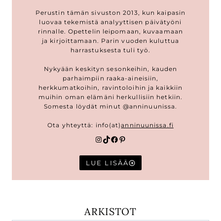
Perustin tämän sivuston 2013, kun kaipasin
luovaa tekemistä analyyttisen päivätyöni
rinnalle. Opettelin leipomaan, kuvaamaan
ja kirjoittamaan. Parin vuoden kuluttua
harrastuksesta tuli työ.
Nykyään keskityn sesonkeihin, kauden
parhaimpiin raaka-aineisiin,
herkkumatkoihin, ravintoloihin ja kaikkiin
muihin oman elämäni herkullisiin hetkiin.
Somesta löydät minut @anninuunissa.
Ota yhteyttä: info(at)
anninuunissa.fi
Instagram
TikTok
Facebook
Pinterest
LUE LISÄÄ
ARKISTOT