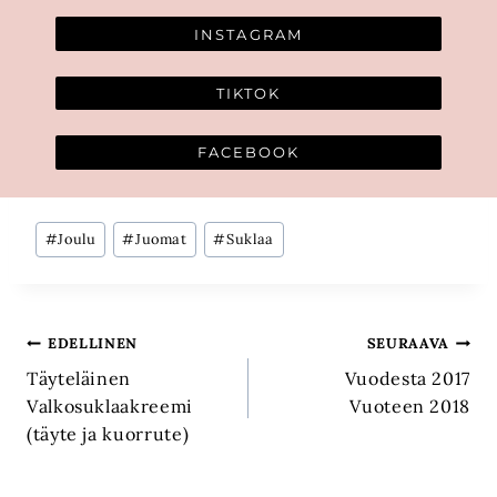
INSTAGRAM
TIKTOK
FACEBOOK
Avainsanat:
#
Joulu
#
Juomat
#
Suklaa
Artikkelien
EDELLINEN
SEURAAVA
Täyteläinen
Vuodesta 2017
selaus
Valkosuklaakreemi
Vuoteen 2018
(täyte ja kuorrute)