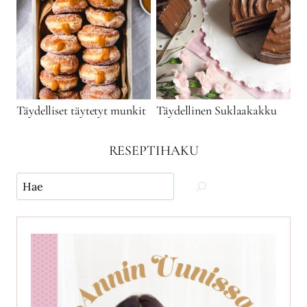
Täydelliset täytetyt munkit
Täydellinen Suklaakakku
RESEPTIHAKU
Käytä
hakua
ja
etsi
reseptejä