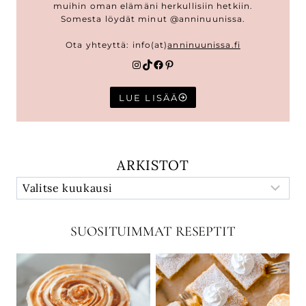
muihin oman elämäni herkullisiin hetkiin.
Somesta löydät minut @anninuunissa.
Ota yhteyttä: info(at)
anninuunissa.fi
Instagram
TikTok
Facebook
Pinterest
LUE LISÄÄ
ARKISTOT
SUOSITUIMMAT RESEPTIT