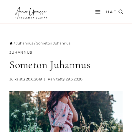
Siirry
sisältöön
HAE
/
Juhannus
/
Someton Juhannus
JUHANNUS
Someton Juhannus
Julkaistu
20.6.2019
Päivitetty
29.3.2020