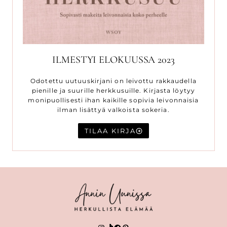
ILMESTYI ELOKUUSSA 2023
Odotettu uutuuskirjani on leivottu rakkaudella
pienille ja suurille herkkusuille. Kirjasta löytyy
monipuollisesti ihan kaikille sopivia leivonnaisia
ilman lisättyä valkoista sokeria.
TILAA KIRJA