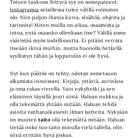
Toinen taukoon liittyvä syy on somepaineet.
Instagramia
selaillessa tulee välillä voimaton
olo. Niin paljon ihania kuvia, sisältöä, ohjeita ja
tarinoita! Miten muilla on aikaa, osaamista ja
intoa, entä osaanko ollenkaan itse? Välillä some
vääristää myös todellisuutta. Ei pitäisi verrata
itseään ikinä muihin, mutta huonolla hetkellä
syyllistyn tähän ja lopputulos ei ole hyvä.
Nyt kun päätös on tehty, odotan sometauon
alkamista innoissani. Kirjoja, ystäviä, aurinkoa
ja oma rakas vierellä. Vain nykyhetki ja sen
eläminen täysillä juuri siinä. Haluan nukkua ja
olla tekemättä yhtään mitään. Haluan tehdä
asioita vanhanaikaisesti ilman laitteita. Nykyään
on muuten
taito
olla tekemättä mitään. Haluan
tietää onko tuo taito minulla vielä tallella, olin
siinä erittäin hyvä joskus.