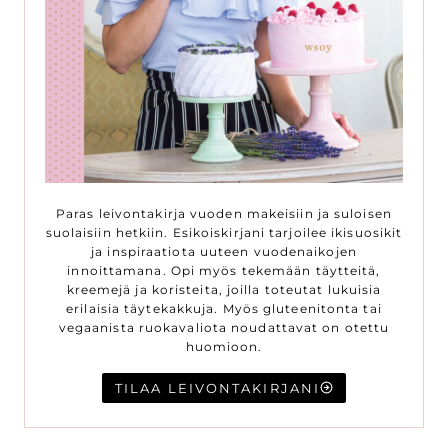
Paras leivontakirja vuoden makeisiin ja suloisen
suolaisiin hetkiin. Esikoiskirjani tarjoilee ikisuosikit
ja inspiraatiota uuteen vuodenaikojen
innoittamana. Opi myös tekemään täytteitä,
kreemejä ja koristeita, joilla toteutat lukuisia
erilaisia täytekakkuja. Myös gluteenitonta tai
vegaanista ruokavaliota noudattavat on otettu
huomioon.
TILAA LEIVONTAKIRJANI