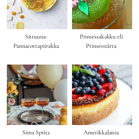
Sitruuna-
Prinsessakakku eli
Pannacottapiirakka
Prinsesstårta
Sima Spritz
Amerikkalaisia