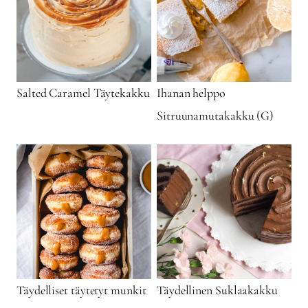
Salted Caramel Täytekakku
Ihanan helppo
Sitruunamutakakku (G)
Täydelliset täytetyt munkit
Täydellinen Suklaakakku