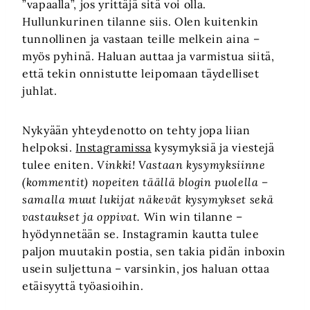
”vapaalla”, jos yrittäjä sitä voi olla.
Hullunkurinen tilanne siis. Olen kuitenkin
tunnollinen ja vastaan teille melkein aina –
myös pyhinä. Haluan auttaa ja varmistua siitä,
että tekin onnistutte leipomaan täydelliset
juhlat.
Nykyään yhteydenotto on tehty jopa liian
helpoksi.
Instagramissa
kysymyksiä ja viestejä
tulee eniten.
Vinkki! Vastaan kysymyksiinne
(kommentit) nopeiten täällä blogin puolella –
samalla muut lukijat näkevät kysymykset sekä
vastaukset ja oppivat.
Win win tilanne –
hyödynnetään se
.
Instagramin kautta tulee
paljon muutakin postia, sen takia pidän inboxin
usein suljettuna – varsinkin, jos haluan ottaa
etäisyyttä työasioihin.