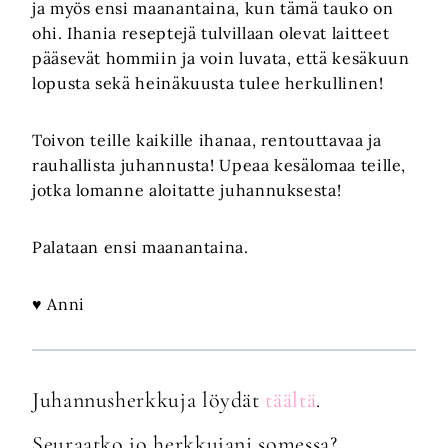
ja myös ensi maanantaina, kun tämä tauko on
ohi. Ihania reseptejä tulvillaan olevat laitteet
pääsevät hommiin ja voin luvata, että kesäkuun
lopusta sekä heinäkuusta tulee herkullinen!
Toivon teille kaikille ihanaa, rentouttavaa ja
rauhallista juhannusta! Upeaa kesälomaa teille,
jotka lomanne aloitatte juhannuksesta!
Palataan ensi maanantaina.
♥ Anni
Juhannusherkkuja löydät
täältä
.
Seuraatko jo herkkujani somessa?