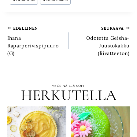
Artikkelien
EDELLINEN
SEURAAVA
Ihana
Odotettu Geisha-
selaus
Raparperivispipuuro
Juustokakku
(G)
(liivatteeton)
MYÖS NÄILLÄ SOPII
HERKUTELLA