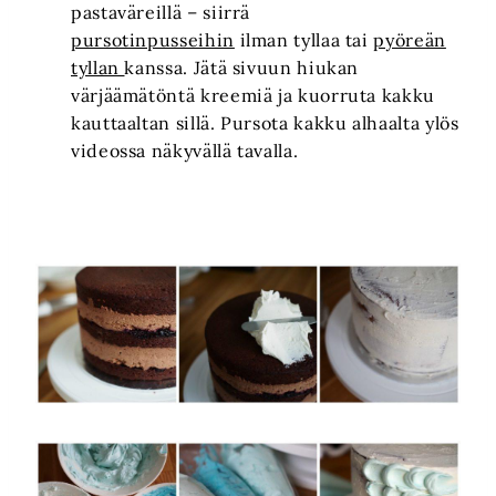
pastaväreillä – siirrä
pursotinpusseihin
ilman tyllaa tai
pyöreän
tyllan
kanssa. Jätä sivuun hiukan
värjäämätöntä kreemiä ja kuorruta kakku
kauttaaltan sillä. Pursota kakku alhaalta ylös
videossa näkyvällä tavalla.