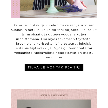
Paras leivontakirja vuoden makeisiin ja suloisen
suolaisiin hetkiin. Esikoiskirjani tarjoilee ikisuosikit
ja inspiraatiota uuteen vuodenaikojen
innoittamana. Opi myös tekemään täytteitä,
kreemejä ja koristeita, joilla toteutat lukuisia
erilaisia täytekakkuja. Myös gluteenitonta tai
vegaanista ruokavaliota noudattavat on otettu
huomioon.
TILAA LEIVONTAKIRJANI