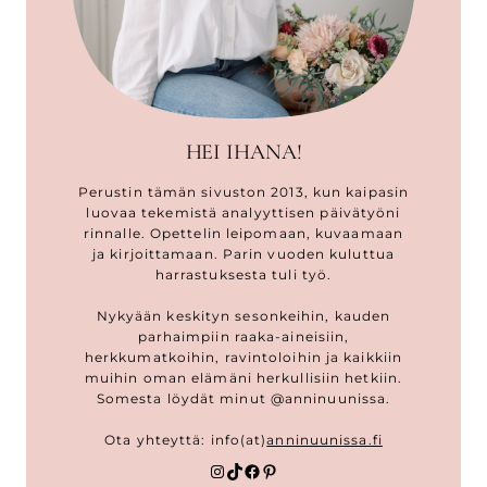
HEI IHANA!
Perustin tämän sivuston 2013, kun kaipasin
luovaa tekemistä analyyttisen päivätyöni
rinnalle. Opettelin leipomaan, kuvaamaan
ja kirjoittamaan. Parin vuoden kuluttua
harrastuksesta tuli työ.
Nykyään keskityn sesonkeihin, kauden
parhaimpiin raaka-aineisiin,
herkkumatkoihin, ravintoloihin ja kaikkiin
muihin oman elämäni herkullisiin hetkiin.
Somesta löydät minut @anninuunissa.
Ota yhteyttä: info(at)
anninuunissa.fi
Instagram
TikTok
Facebook
Pinterest