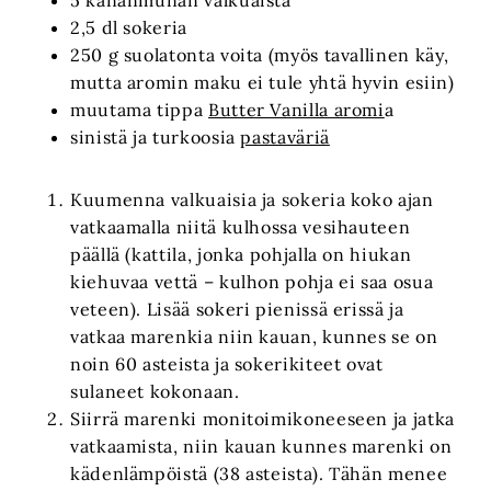
5 kananmunan valkuaista
2,5 dl sokeria
250 g suolatonta voita (myös tavallinen käy,
mutta aromin maku ei tule yhtä hyvin esiin)
muutama tippa
Butter Vanilla aromi
a
sinistä ja turkoosia
pastaväriä
Kuumenna valkuaisia ja sokeria koko ajan
vatkaamalla niitä kulhossa vesihauteen
päällä (kattila, jonka pohjalla on hiukan
kiehuvaa vettä – kulhon pohja ei saa osua
veteen). Lisää sokeri pienissä erissä ja
vatkaa marenkia niin kauan, kunnes se on
noin 60 asteista ja sokerikiteet ovat
sulaneet kokonaan.
Siirrä marenki monitoimikoneeseen ja jatka
vatkaamista, niin kauan kunnes marenki on
kädenlämpöistä (38 asteista). Tähän menee