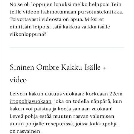
No se oli loppujen lopuksi melko helppoa! Tein
teille videon hahmottamaan pursotustekniikka.
Toivottavasti videosta on apua. Miksi et
nimittäin leipoisi tätä kakkua vaikka isälle
viikonloppuna?
Sininen Ombre Kakku Isälle +
video
Leivoin kakun uutuus vuokaan: korkeaan
22cm
irtopohjavuokaan
, joka on todella näppärä, kun
kakun voi paistaa ja koota samaan vuokaan!
Leveä pohja estää muuten rasvan valumisen
uunin pohjalle resepteissä, joissa kakkupohja
on rasvainen.