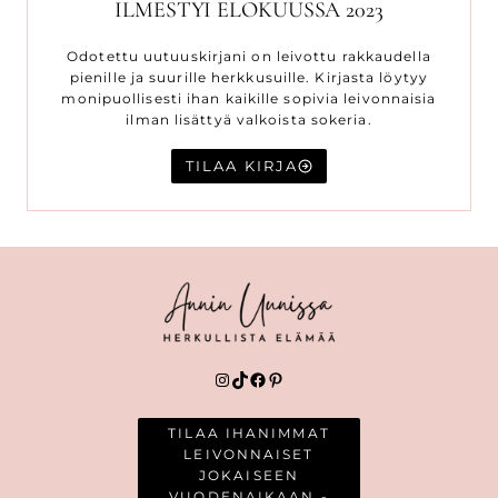
ILMESTYI ELOKUUSSA 2023
Odotettu uutuuskirjani on leivottu rakkaudella
pienille ja suurille herkkusuille. Kirjasta löytyy
monipuollisesti ihan kaikille sopivia leivonnaisia
ilman lisättyä valkoista sokeria.
TILAA KIRJA
Instagram
TikTok
Facebook
Pinterest
TILAA IHANIMMAT
LEIVONNAISET
JOKAISEEN
VUODENAIKAAN -