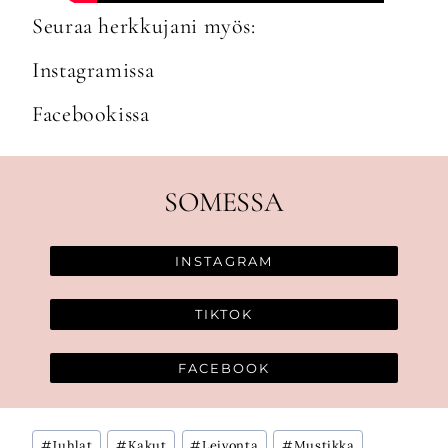
Seuraa herkkujani myös:
Instagramissa
Facebookissa
SOMESSA
INSTAGRAM
TIKTOK
FACEBOOK
Avainsanat:
#
Juhlat
#
Kakut
#
Leivonta
#
Mustikka