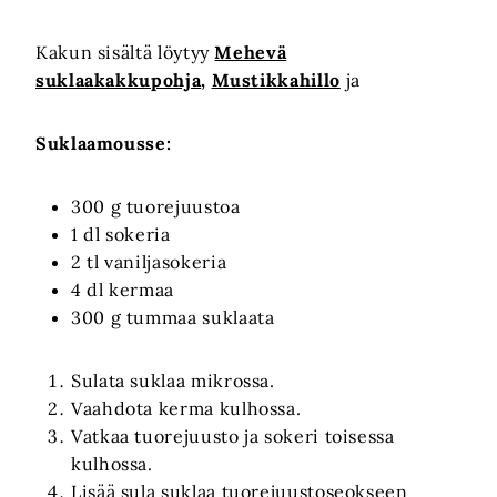
Kakun sisältä löytyy
Mehevä
suklaakakkupohja
,
Mustikkahillo
ja
Suklaamousse:
300 g tuorejuustoa
1 dl sokeria
2 tl vaniljasokeria
4 dl kermaa
300 g tummaa suklaata
Sulata suklaa mikrossa.
Vaahdota kerma kulhossa.
Vatkaa tuorejuusto ja sokeri toisessa
kulhossa.
Lisää sula suklaa tuorejuustoseokseen