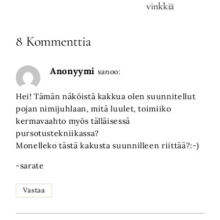
vinkkiä
8 Kommenttia
Anonyymi
sanoo:
Hei! Tämän näköistä kakkua olen suunnitellut
pojan nimijuhlaan, mitä luulet, toimiiko
kermavaahto myös tälläisessä
pursotustekniikassa?
Monelleko tästä kakusta suunnilleen riittää?:-)
-sarate
Vastaa