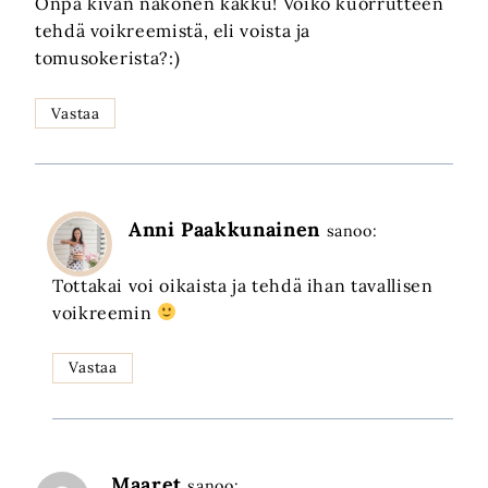
Onpa kivan näkönen kakku! Voiko kuorrutteen
tehdä voikreemistä, eli voista ja
tomusokerista?:)
Vastaa
Anni Paakkunainen
sanoo:
Tottakai voi oikaista ja tehdä ihan tavallisen
voikreemin
Vastaa
Maaret
sanoo: