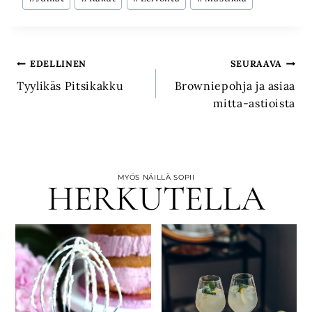
Artikkelien
EDELLINEN
SEURAAVA
Tyylikäs Pitsikakku
Browniepohja ja asiaa
selaus
mitta-astioista
MYÖS NÄILLÄ SOPII
HERKUTELLA