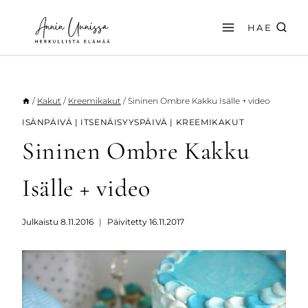
Siirry
sisältöön
HAE
/
Kakut
/
Kreemikakut
/
Sininen Ombre Kakku Isälle + video
ISÄNPÄIVÄ
|
ITSENÄISYYSPÄIVÄ
|
KREEMIKAKUT
Sininen Ombre Kakku
Isälle + video
Julkaistu
8.11.2016
Päivitetty
16.11.2017