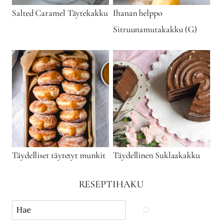
Salted Caramel Täytekakku
Ihanan helppo
Sitruunamutakakku (G)
Täydelliset täytetyt munkit
Täydellinen Suklaakakku
RESEPTIHAKU
Käytä
hakua