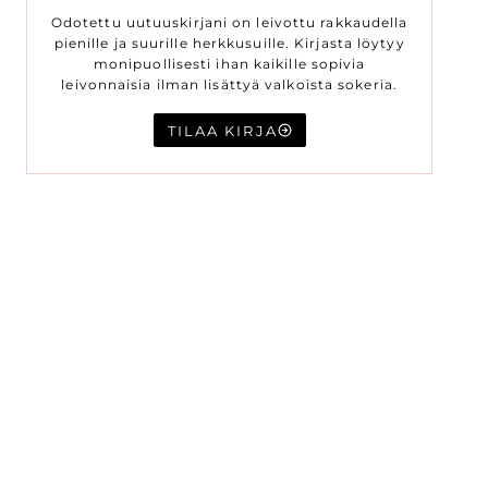
Odotettu uutuuskirjani on leivottu rakkaudella
pienille ja suurille herkkusuille. Kirjasta löytyy
monipuollisesti ihan kaikille sopivia
leivonnaisia ilman lisättyä valkoista sokeria.
TILAA KIRJA