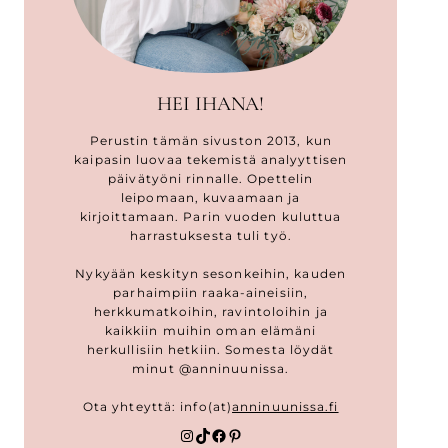
HEI IHANA!
Perustin tämän sivuston 2013, kun
kaipasin luovaa tekemistä analyyttisen
päivätyöni rinnalle. Opettelin
leipomaan, kuvaamaan ja
kirjoittamaan. Parin vuoden kuluttua
harrastuksesta tuli työ.
Nykyään keskityn sesonkeihin, kauden
parhaimpiin raaka-aineisiin,
herkkumatkoihin, ravintoloihin ja
kaikkiin muihin oman elämäni
herkullisiin hetkiin. Somesta löydät
minut @anninuunissa.
Ota yhteyttä: info(at)
anninuunissa.fi
Instagram
TikTok
Facebook
Pinterest