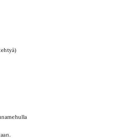
tehtyä)
uunamehulla
kaan.