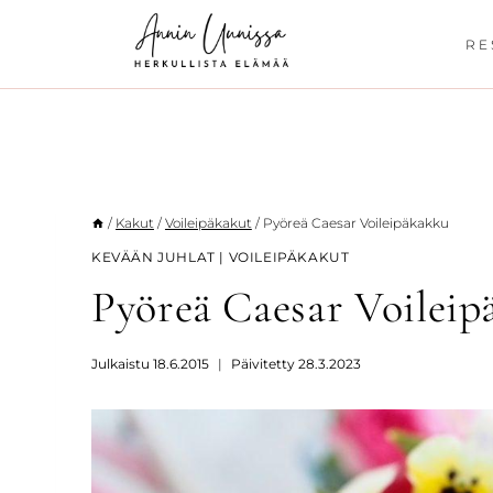
Siirry
sisältöön
RE
/
Kakut
/
Voileipäkakut
/
Pyöreä Caesar Voileipäkakku
KEVÄÄN JUHLAT
|
VOILEIPÄKAKUT
Pyöreä Caesar Voilei
Julkaistu
18.6.2015
Päivitetty
28.3.2023