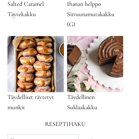
Salted Caramel
Ihanan helppo
Täytekakku
Sitruunamutakakku
(G)
Täydelliset täytetyt
Täydellinen
munkit
Suklaakakku
RESEPTIHAKU
Käytä