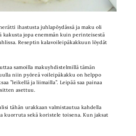
erätti ihastusta juhlapöydässä ja maku oli
stä kakusta jopa enemmän kuin perinteisestä
 juhlissa. Reseptin kalavoileipäkakkuun löydät
teuttaa samoilla makuyhdistelmillä tämän
luulla niin pyöreä voileipäkakku on helppo
ksaa ”leikellä ja liimailla”. Leipää saa painaa
 sitten asettuu.
lisi tähän urakkaan valmistautua kahdella
ja kuorruta sekä koristele toisena. Kun jaksat