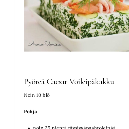
Pyöreä Caesar Voileipäkakku
Noin 10 hlö
Pohja
noin 25 pientä täysjyväpaahtoleipää