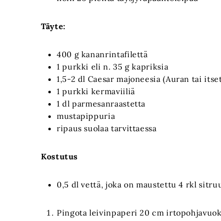
Täyte:
400 g kananrintafilettä
1 purkki eli n. 35 g kapriksia
1,5-2 dl Caesar majoneesia (Auran tai itse
1 purkki kermaviiliä
1 dl parmesanraastetta
mustapippuria
ripaus suolaa tarvittaessa
Kostutus
0,5 dl vettä, joka on maustettu 4 rkl sitr
Pingota leivinpaperi 20 cm irtopohjavuo