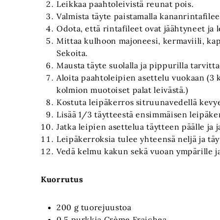
Leikkaa paahtoleivistä reunat pois.
Valmista täyte paistamalla kananrintafileet
Odota, että rintafileet ovat jäähtyneet ja
Mittaa kulhoon majoneesi, kermaviili, ka
Sekoita.
Mausta täyte suolalla ja pippurilla tarvit
Aloita paahtoleipien asettelu vuokaan (3 kes
kolmion muotoiset palat leivästä.)
Kostuta leipäkerros sitruunavedellä kevye
Lisää 1/3 täytteestä ensimmäisen leipäke
Jatka leipien asettelua täytteen päälle ja
Leipäkerroksia tulee yhteensä neljä ja tä
Vedä kelmu kakun sekä vuoan ympärille ja
Kuorrutus
200 g tuorejuustoa
0,5 purkkia Crème Fraichea