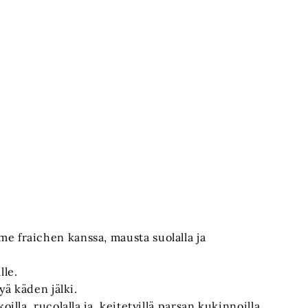
e fraichen kanssa, mausta suolalla ja
lle.
yä käden jälki.
oilla, rucolalla ja keitetyillä parsan kukinnoilla.