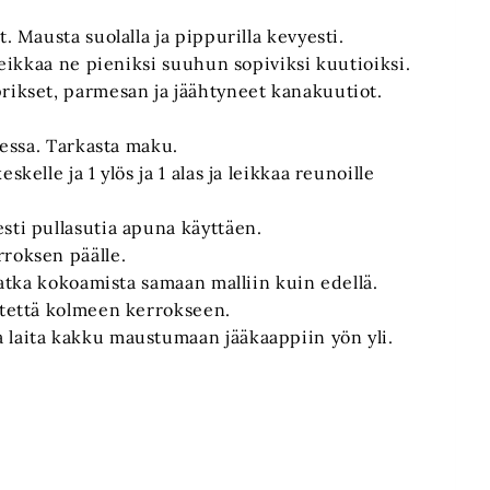
. Mausta suolalla ja pippurilla kevyesti.
 leikkaa ne pieniksi suuhun sopiviksi kuutioiksi.
prikset, parmesan ja jäähtyneet kanakuutiot.
taessa. Tarkasta maku.
kelle ja 1 ylös ja 1 alas ja leikkaa reunoille
sti pullasutia apuna käyttäen.
rroksen päälle.
 jatka kokoamista samaan malliin kuin edellä.
ytettä kolmeen kerrokseen.
 laita kakku maustumaan jääkaappiin yön yli.