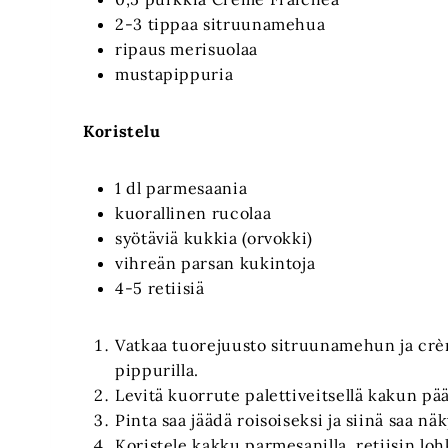
2-3 tippaa sitruunamehua
ripaus merisuolaa
mustapippuria
Koristelu
1 dl parmesaania
kuorallinen rucolaa
syötäviä kukkia (orvokki)
vihreän parsan kukintoja
4-5 retiisiä
Vatkaa tuorejuusto sitruunamehun ja crèm
pippurilla.
Levitä kuorrute palettiveitsellä kakun pää
Pinta saa jäädä roisoiseksi ja siinä saa näk
Koristele kakku parmesanilla, retiisin lohk