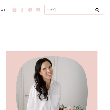
Haku:
JAT