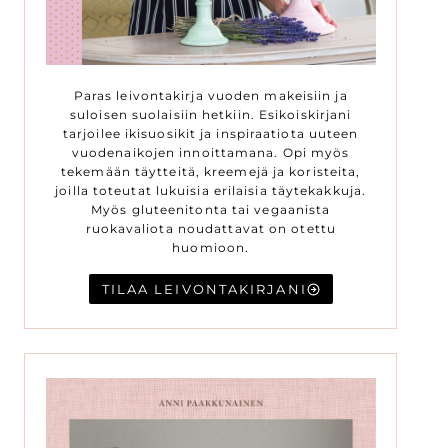
Paras leivontakirja vuoden makeisiin ja
suloisen suolaisiin hetkiin. Esikoiskirjani
tarjoilee ikisuosikit ja inspiraatiota uuteen
vuodenaikojen innoittamana. Opi myös
tekemään täytteitä, kreemejä ja koristeita,
joilla toteutat lukuisia erilaisia täytekakkuja.
Myös gluteenitonta tai vegaanista
ruokavaliota noudattavat on otettu
huomioon.
TILAA LEIVONTAKIRJANI