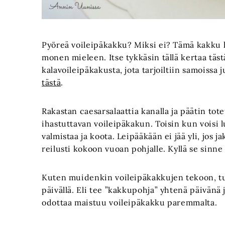
Pyöreä voileipäkakku? Miksi ei? Tämä kakku h
monen mieleen. Itse tykkäsin tällä kertaa tä
kalavoileipäkakusta, jota tarjoiltiin samoissa
tästä
.
Rakastan caesarsalaattia kanalla ja päätin to
ihastuttavan voileipäkakun. Toisin kun voisi 
valmistaa ja koota. Leipääkään ei jää yli, jos ja
reilusti kokoon vuoan pohjalle. Kyllä se sinne
Kuten muidenkin voileipäkakkujen tekoon, tu
päivällä. Eli tee ”kakkupohja” yhtenä päivänä 
odottaa maistuu voileipäkakku paremmalta.