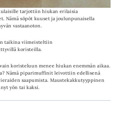
aisille tarjottiin hiukan erilaisia
et. Nämä söpöt kuuset ja joulunpunaisella
hyvän vastaanoton.
taikina viimeisteltiin
tyvillä koristeilla.
li vain koristeluun menee hiukan enemmän aikaa.
? Nämä piparimuffinit leivottiin edellisenä
n vieraiden saapumista. Maustekakkutyyppinen
yt yön tai kaksi.