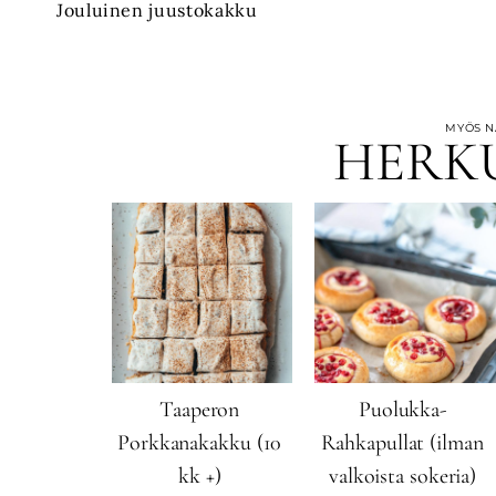
Jouluinen juustokakku
selaus
MYÖS NÄ
HERK
Taaperon
Puolukka-
Porkkanakakku (10
Rahkapullat (ilman
kk +)
valkoista sokeria)