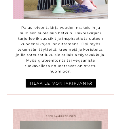
Paras leivontakirja vuoden makeisiin ja
suloisen suolaisiin hetkiin. Esikoiskirjani
tarjoilee ikisuosikit ja inspiraatiota uuteen
vuodenaikojen innoittamana. Opi myös
tekemään täytteitä, kreemejä ja koristeita,
joilla toteutat lukuisia erilaisia täytekakkuja.
Myös gluteenitonta tai vegaanista
ruokavaliota noudattavat on otettu
huomioon.
TILAA LEIVONTAKIRJANI