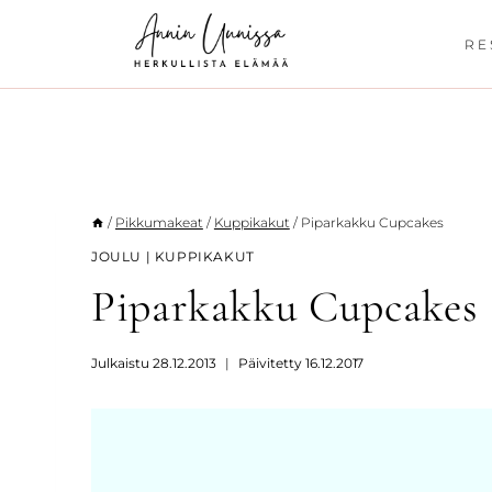
Siirry
sisältöön
RE
/
Pikkumakeat
/
Kuppikakut
/
Piparkakku Cupcakes
JOULU
|
KUPPIKAKUT
Piparkakku Cupcakes
Julkaistu
28.12.2013
Päivitetty
16.12.2017