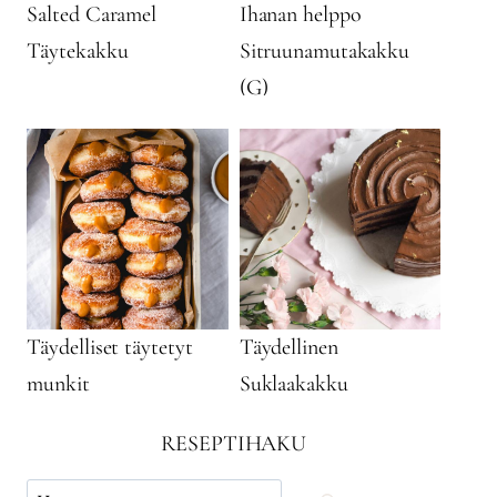
Salted Caramel
Ihanan helppo
Täytekakku
Sitruunamutakakku
(G)
Täydelliset täytetyt
Täydellinen
munkit
Suklaakakku
RESEPTIHAKU
Käytä