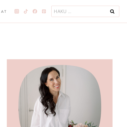
Haku:
JAT