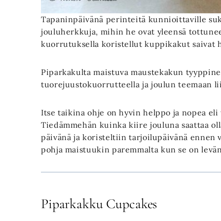
Tapaninpäivänä perinteitä kunnioittaville sukul
jouluherkkuja, mihin he ovat yleensä tottune
kuorrutuksella koristellut kuppikakut saivat 
Piparkakulta maistuva maustekakun tyyppinen 
tuorejuustokuorrutteella ja joulun teemaan liit
Itse taikina ohje on hyvin helppo ja nopea e
Tiedämmehän kuinka kiire jouluna saattaa olla
päivänä ja koristeltiin tarjoilupäivänä enne
pohja maistuukin paremmalta kun se on levänn
Piparkakku Cupcakes