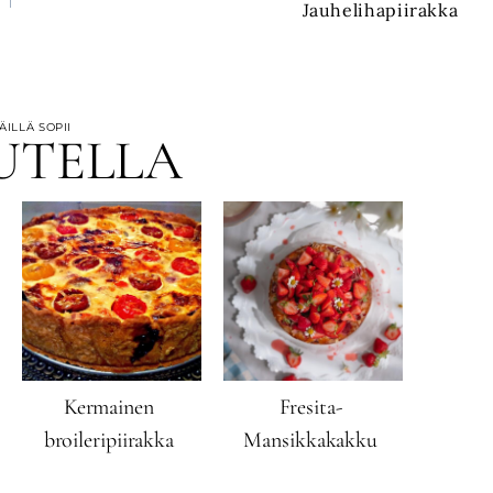
Jauhelihapiirakka
ILLÄ SOPII
UTELLA
Kermainen
Fresita-
broileripiirakka
Mansikkakakku