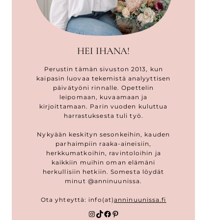
HEI IHANA!
Perustin tämän sivuston 2013, kun
kaipasin luovaa tekemistä analyyttisen
päivätyöni rinnalle. Opettelin
leipomaan, kuvaamaan ja
kirjoittamaan. Parin vuoden kuluttua
harrastuksesta tuli työ.
Nykyään keskityn sesonkeihin, kauden
parhaimpiin raaka-aineisiin,
herkkumatkoihin, ravintoloihin ja
kaikkiin muihin oman elämäni
herkullisiin hetkiin. Somesta löydät
minut @anninuunissa.
Ota yhteyttä: info(at)
anninuunissa.fi
Instagram
TikTok
Facebook
Pinterest