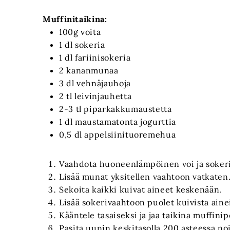
Muffinitaikina:
100g voita
1 dl sokeria
1 dl fariinisokeria
2 kananmunaa
3 dl vehnäjauhoja
2 tl leivinjauhetta
2-3 tl piparkakkumaustetta
1 dl maustamatonta jogurttia
0,5 dl appelsiinituoremehua
Vaahdota huoneenlämpöinen voi ja sokeri
Lisää munat yksitellen vaahtoon vatkaten
Sekoita kaikki kuivat aineet keskenään.
Lisää sokerivaahtoon puolet kuivista ainei
Kääntele tasaiseksi ja jaa taikina muffinipe
Pasita uunin keskitasolla 200 asteessa no