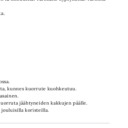
ta.
ossa.
ista, kunnes kuorrute kuohkeutuu.
tasainen.
kuorruta jäähtyneiden kakkujen päälle.
jouluisilla koristeilla.