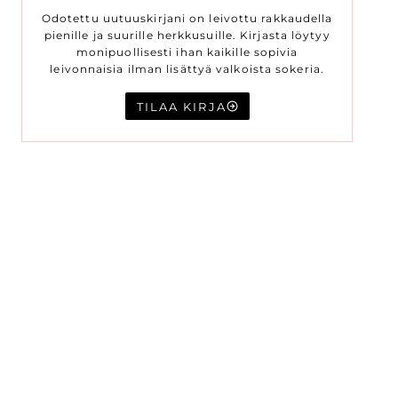
Odotettu uutuuskirjani on leivottu rakkaudella
pienille ja suurille herkkusuille. Kirjasta löytyy
monipuollisesti ihan kaikille sopivia
leivonnaisia ilman lisättyä valkoista sokeria.
TILAA KIRJA