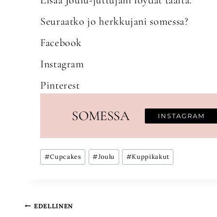
Lisää Joulu-juttujani löydät
täältä
.
Seuraatko jo herkkujani somessa?
Facebook
Instagram
Pinterest
SOMESSA
INSTAGRAM
Avainsanat:
#
Cupcakes
#
Joulu
#
Kuppikakut
Artikkelien
EDELLINEN