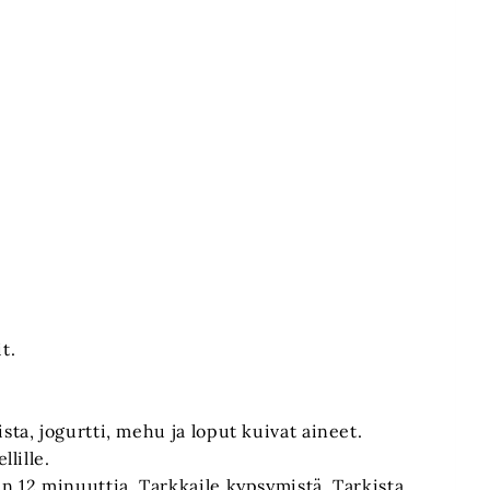
t.
.
sta, jogurtti, mehu ja loput kuivat aineet.
llille.
in 12 minuuttia. Tarkkaile kypsymistä. Tarkista