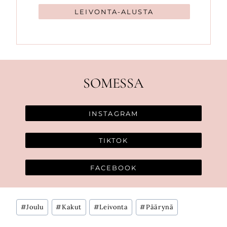
LEIVONTA-ALUSTA
SOMESSA
INSTAGRAM
TIKTOK
FACEBOOK
Avainsanat:
#
Joulu
#
Kakut
#
Leivonta
#
Päärynä