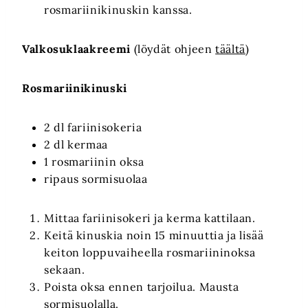
rosmariinikinuskin kanssa.
Valkosuklaakreemi
(löydät ohjeen
täältä
)
Rosmariinikinuski
2 dl fariinisokeria
2 dl kermaa
1 rosmariinin oksa
ripaus sormisuolaa
Mittaa fariinisokeri ja kerma kattilaan.
Keitä kinuskia noin 15 minuuttia ja lisää
keiton loppuvaiheella rosmariininoksa
sekaan.
Poista oksa ennen tarjoilua. Mausta
sormisuolalla.