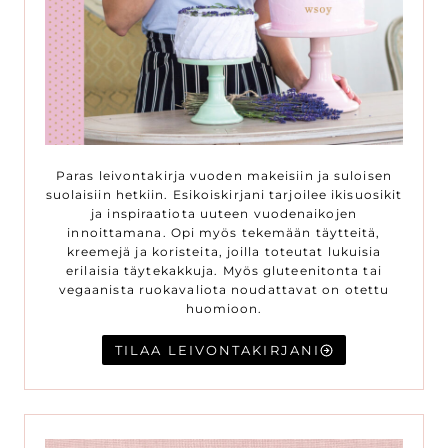
Paras leivontakirja vuoden makeisiin ja suloisen
suolaisiin hetkiin. Esikoiskirjani tarjoilee ikisuosikit
ja inspiraatiota uuteen vuodenaikojen
innoittamana. Opi myös tekemään täytteitä,
kreemejä ja koristeita, joilla toteutat lukuisia
erilaisia täytekakkuja. Myös gluteenitonta tai
vegaanista ruokavaliota noudattavat on otettu
huomioon.
TILAA LEIVONTAKIRJANI