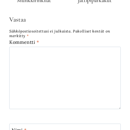
Munkkirinkilät
Jättipiparkakut
Vastaa
Sähköpostiosoitettasi ei julkaista.
Pakolliset kentät on
merkitty
*
Kommentti
*
Nimi
*