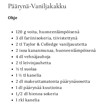
Päärynä-Vaniljakakku
Ohje
120 g voita, huoneenlämpöisenä
3 dl fariinisokeria, tiivistettynä
2 tl Taylor & Colledge vaniljauutetta
2 isoa kananmunaa, huoneenlämpöisenä
4 dl vehnäjauhoja
2 tl leivinjauhetta
½ tl suolaa
1 ½ tl kanelia
2 dl makeuttamatonta päärynäsosetta
1 dl päärynää kuutioina
1/2 dl hienoa sokeria
1 rkl kanelia