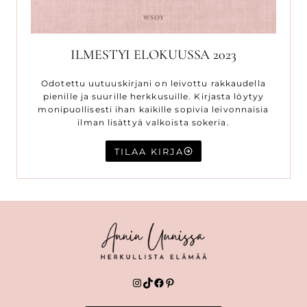
ILMESTYI ELOKUUSSA 2023
Odotettu uutuuskirjani on leivottu rakkaudella
pienille ja suurille herkkusuille. Kirjasta löytyy
monipuollisesti ihan kaikille sopivia leivonnaisia
ilman lisättyä valkoista sokeria.
TILAA KIRJA
Instagram
TikTok
Facebook
Pinterest