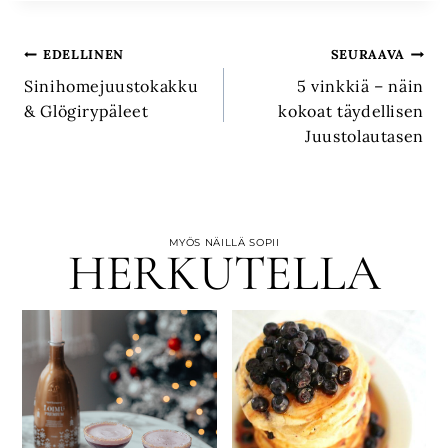
Artikkelien
EDELLINEN
SEURAAVA
Sinihomejuustokakku
5 vinkkiä – näin
selaus
& Glögirypäleet
kokoat täydellisen
Juustolautasen
MYÖS NÄILLÄ SOPII
HERKUTELLA