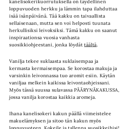
kanelisokerikuorrutuksella on täydellinen
loppuvuoden herkku ja lämmin tapa ilahduttaa
isää isänpäivänä. Tää kakku on taivaallista
sellaisenaan, mutta sen voi helposti tuunata
herkullisiksi leivoksiksi. Tämä kakku on saanut
inspiraationsa vuosia vanhasta
suosikkiohjeestani, jonka löydät
täältä
.
Vanilja tekee suklaasta suklaisempaa ja
kermasta kermaisempaa. Se korostaa makuja ja
varsinkin leivonnassa tuo aromit esiin. Käytän
vaniljaa melkein kaikissa leivontaohjeissani.
Myös tässä suussa sulavassa PÄÄRYNÄKAKUSSA,
jossa vanilja korostaa kaikkia aromeja.
Ihana kanelisokeri kakun päällä viimeistelee
makuelämyksen ja sitoo tän kakun myös
loppuvuoteen. Kokeile ja tallenna suosikkeihisi!