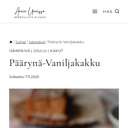
Siirry
sisältöön
HAE
/
Juhlat
/
Isänpäivä
/
Päärynä-Vaniljakakku
ISÄNPÄIVÄ
|
JOULU
|
KAKUT
Päärynä-Vaniljakakku
Julkaistu
7.11.2025