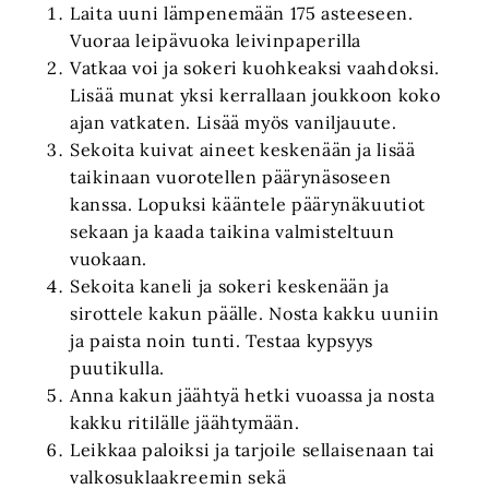
Laita uuni lämpenemään 175 asteeseen.
Vuoraa leipävuoka leivinpaperilla
Vatkaa voi ja sokeri kuohkeaksi vaahdoksi.
Lisää munat yksi kerrallaan joukkoon koko
ajan vatkaten. Lisää myös vaniljauute.
Sekoita kuivat aineet keskenään ja lisää
taikinaan vuorotellen päärynäsoseen
kanssa. Lopuksi kääntele päärynäkuutiot
sekaan ja kaada taikina valmisteltuun
vuokaan.
Sekoita kaneli ja sokeri keskenään ja
sirottele kakun päälle. Nosta kakku uuniin
ja paista noin tunti. Testaa kypsyys
puutikulla.
Anna kakun jäähtyä hetki vuoassa ja nosta
kakku ritilälle jäähtymään.
Leikkaa paloiksi ja tarjoile sellaisenaan tai
valkosuklaakreemin sekä