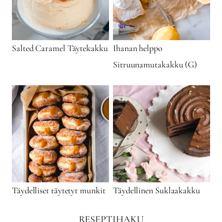
Salted Caramel Täytekakku
Ihanan helppo
Sitruunamutakakku (G)
Täydelliset täytetyt munkit
Täydellinen Suklaakakku
RESEPTIHAKU