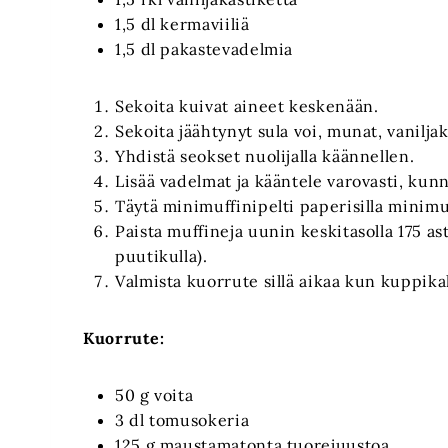
1,5 dl kermaviiliä
1,5 dl pakastevadelmia
Sekoita kuivat aineet keskenään.
Sekoita jäähtynyt sula voi, munat, vanilja
Yhdistä seokset nuolijalla käännellen.
Lisää vadelmat ja kääntele varovasti, kunn
Täytä minimuffinipelti paperisilla minimuff
Paista muffineja uunin keskitasolla 175 as
puutikulla).
Valmista kuorrute sillä aikaa kun kuppika
Kuorrute:
50 g voita
3 dl tomusokeria
125 g maustamatonta tuorejuustoa