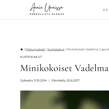
Siirry
sisältöön
RE
/
Pikkumakeat
/
Kuppikakut
/
Minikokoiset Vadelma Cupca
KUPPIKAKUT
Minikokoiset Vadelma
Julkaistu
11.10.2014
Päivitetty
20.6.2017