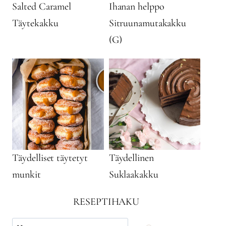
Salted Caramel
Ihanan helppo
Täytekakku
Sitruunamutakakku
(G)
Täydelliset täytetyt
Täydellinen
munkit
Suklaakakku
RESEPTIHAKU
Käytä