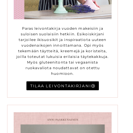
Paras leivontakirja vuoden makeisiin ja
suloisen suolaisiin hetkiin. Esikoiskirjani
tarjoilee ikisuosikit ja inspiraatiota uuteen
vuodenaikojen innoittamana. Opi myös
tekemään täytteitä, kreemejä ja koristeita,
joilla toteutat lukuisia erilaisia täytekakkuja.
Myös gluteenitonta tai vegaanista
ruokavaliota noudattavat on otettu
huomioon.
TILAA LEIVONTAKIRJANI