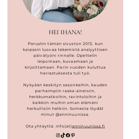
HEI IHANA!
Perustin tämän sivuston 2013, kun
kaipasin luovaa tekemistä analyyttisen
päivätyöni rinnalle. Opettelin
leipomaan, kuvaamaan ja
kirjoittamaan. Parin vuoden kuluttua
harrastuksesta tuli työ.
Nykyään keskityn sesonkeihin, kauden
parhaimpiin raaka-aineisiin,
herkkumatkoihin, ravintoloihin ja
kaikkiin muihin oman elämäni
herkullisiin hetkiin. Somesta löydät
minut @anninuunissa.
Ota yhteyttä: info(at)
anninuunissa.fi
Instagram
TikTok
Facebook
Pinterest