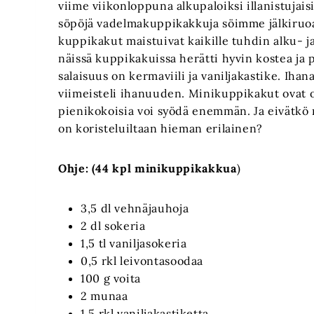
viime viikonloppuna alkupaloiksi illanistujais
söpöjä vadelmakuppikakkuja söimme jälkiruoaks
kuppikakut maistuivat kaikille tuhdin alku- ja
näissä kuppikakuissa herätti hyvin kostea ja
salaisuus on kermaviili ja vaniljakastike. Ih
viimeisteli ihanuuden. Minikuppikakut ovat o
pienikokoisia voi syödä enemmän. Ja eivätkö 
on koristeluiltaan hieman erilainen?
Ohje:
(44 kpl minikuppikakkua
)
3,5 dl vehnäjauhoja
2 dl sokeria
1,5 tl vaniljasokeria
0,5 rkl leivontasoodaa
100 g voita
2 munaa
1,5 rkl vaniljakastiketta