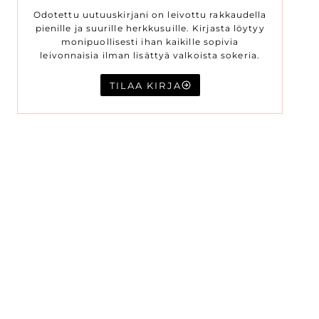
Odotettu uutuuskirjani on leivottu rakkaudella
pienille ja suurille herkkusuille. Kirjasta löytyy
monipuollisesti ihan kaikille sopivia
leivonnaisia ilman lisättyä valkoista sokeria.
TILAA KIRJA