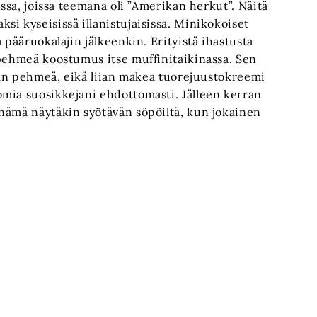
issa, joissa teemana oli ”Amerikan herkut”. Näitä
i kyseisissä illanistujaisissa. Minikokoiset
 pääruokalajin jälkeenkin. Erityistä ihastusta
 pehmeä koostumus itse muffinitaikinassa. Sen
anan pehmeä, eikä liian makea tuorejuustokreemi
mia suosikkejani ehdottomasti. Jälleen kerran
nämä näytäkin syötävän söpöiltä, kun jokainen