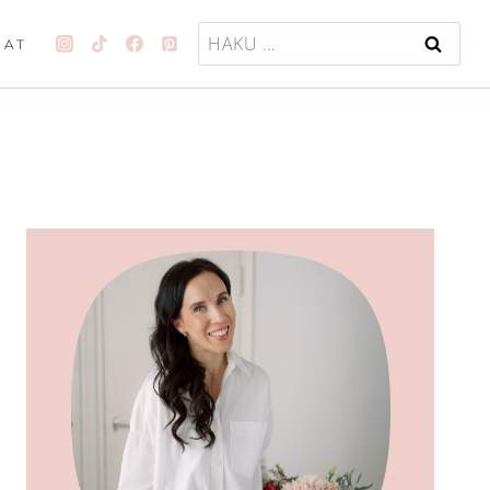
Haku:
JAT