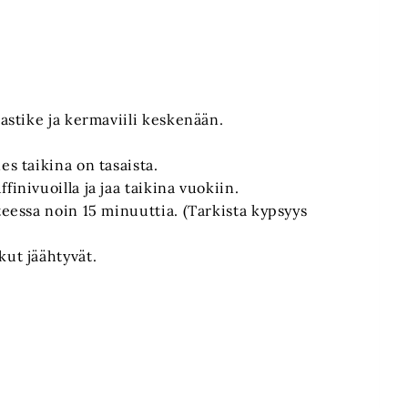
kastike ja kermaviili keskenään.
es taikina on tasaista.
inivuoilla ja jaa taikina vuokiin.
teessa noin 15 minuuttia. (Tarkista kypsyys
kut jäähtyvät.