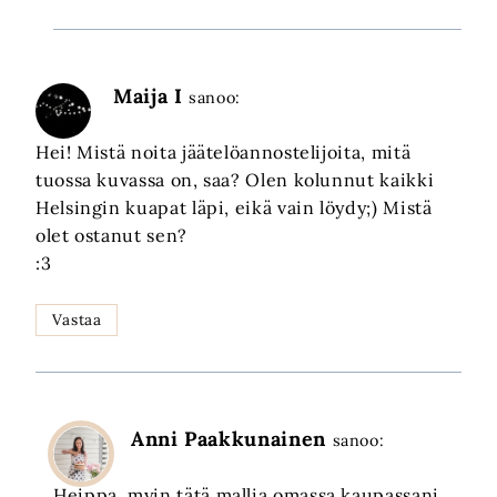
Maija I
sanoo:
Hei! Mistä noita jäätelöannostelijoita, mitä
tuossa kuvassa on, saa? Olen kolunnut kaikki
Helsingin kuapat läpi, eikä vain löydy;) Mistä
olet ostanut sen?
:3
Vastaa
Anni Paakkunainen
sanoo:
Heippa, myin tätä mallia omassa kaupassani