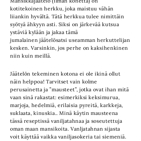
Mansikkajäätelö (ilman konetta) on
kotitekoinen herkku, joka maistuu vähän
liiankin hyvältä. Tätä herkkua tulee nimittäin
syötyä ähkyyn asti. Siksi on järkevää kutsua
ystäviä kylään ja jakaa tämä
jumalainen jäätelösatsi useamman herkuttelijan
kesken. Varsinkin, jos perhe on kaksihenkinen
niin kuin meillä.
Jäätelön tekeminen kotona ei ole ikinä ollut
näin helppoa! Tarvitset vain kolme
perusainetta ja ”mausteet”, jotka ovat ihan mitä
vaan sinä rakastat: esimerkiksi keksimurua,
marjoja, hedelmiä, erilaisia pyreitä, karkkeja,
suklaata, kinuskia.. Minä käytin mausteena
tässä reseptissä vaniljatahnaa ja soseutettuja
oman maan mansikoita. Vanljatahnan sijasta
voit käyttää vaikka vaniljasokeria tai siemeniä.