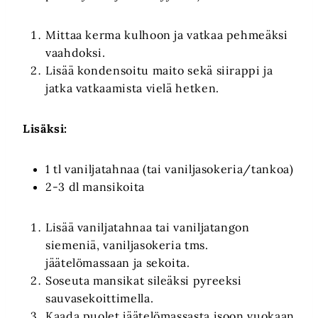
Mittaa kerma kulhoon ja vatkaa pehmeäksi
vaahdoksi.
Lisää kondensoitu maito sekä siirappi ja
jatka vatkaamista vielä hetken.
Lisäksi:
1 tl vaniljatahnaa (tai vaniljasokeria/tankoa)
2-3 dl mansikoita
Lisää vaniljatahnaa tai vaniljatangon
siemeniä, vaniljasokeria tms.
jäätelömassaan ja sekoita.
Soseuta mansikat sileäksi pyreeksi
sauvasekoittimella.
Kaada puolet jäätelömassasta isoon vuokaan