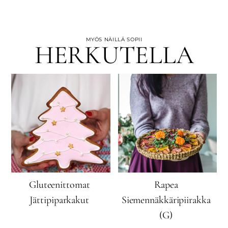
MYÖS NÄILLÄ SOPII
HERKUTELLA
Gluteenittomat
Rapea
Jättipiparkakut
Siemennäkkäripiirakka
(G)