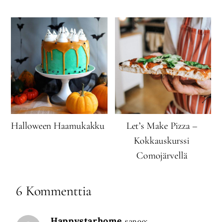
Halloween Haamukakku
Let’s Make Pizza –
Kokkauskurssi
Comojärvellä
6 Kommenttia
Happystarhome
sanoo: