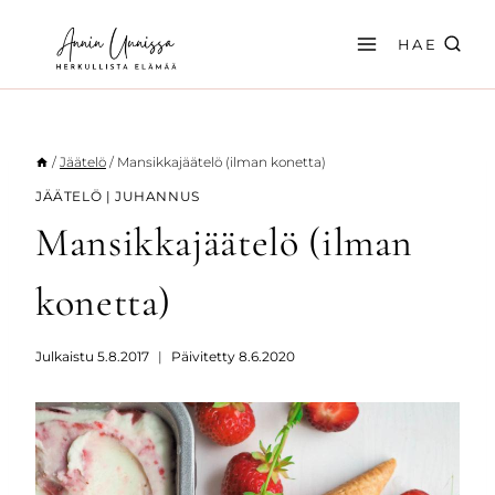
Siirry
sisältöön
HAE
/
Jäätelö
/
Mansikkajäätelö (ilman konetta)
JÄÄTELÖ
|
JUHANNUS
Mansikkajäätelö (ilman
konetta)
Julkaistu
5.8.2017
Päivitetty
8.6.2020