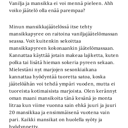
Vanilja ja mansikka ei voi mennä pieleen. Ahh
voiko jäätelö olla enää parempaa?
Minun mansikkajäätelössä itse tehty
mansikkapyree on raitoina vaniljajäätelömassan
seassa. Voit kuitenkin sekoittaa
mansikkapyreen kokonaankin jäätelömassaan.
Kannattaa käyttää jotain makeaa lajiketta, kuten
polka tai lisätä hieman sokeria pyreen sekaan.
Mielestäni nyt marjojen sesonkiaikana
kannattaa hyödyntää tuoretta satoa, koska
jäätelöähän voi tehdä ympäri vuoden, mutta ei
tuoreista kotimaisista marjoista. Olen kerännyt
oman maani mansikoita tänä kesänä jo monta
litraa kun viime vuonna sain ehkä juuri ja juuri
20 mansikkaa ja ensimmäisenä vuotena vain
pari. Kaikki mansikat on huolella syöty ja
hyödynnetty.