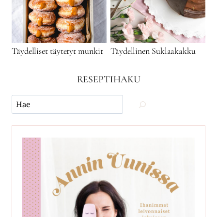
Täydelliset täytetyt munkit
Täydellinen Suklaakakku
RESEPTIHAKU
Käytä
hakua
ja
etsi
reseptejä