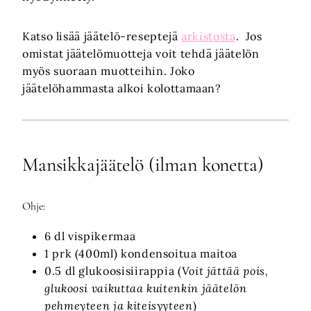
Katso lisää jäätelö-reseptejä
arkistosta
. Jos
omistat jäätelömuotteja voit tehdä jäätelön
myös suoraan muotteihin. Joko
jäätelöhammasta alkoi kolottamaan?
Mansikkajäätelö (ilman konetta)
Ohje:
6 dl vispikermaa
1 prk (400ml) kondensoitua maitoa
0.5 dl glukoosisiirappia (
Voit jättää pois,
glukoosi vaikuttaa kuitenkin jäätelön
pehmeyteen ja kiteisyyteen
)