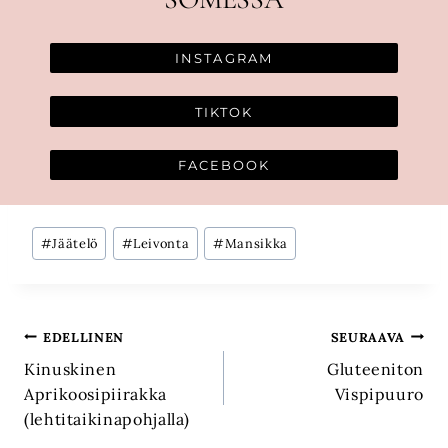
INSTAGRAM
TIKTOK
FACEBOOK
Avainsanat:
#
Jäätelö
#
Leivonta
#
Mansikka
Artikkelien
EDELLINEN
SEURAAVA
Kinuskinen
Gluteeniton
selaus
Aprikoosipiirakka
Vispipuuro
(lehtitaikinapohjalla)