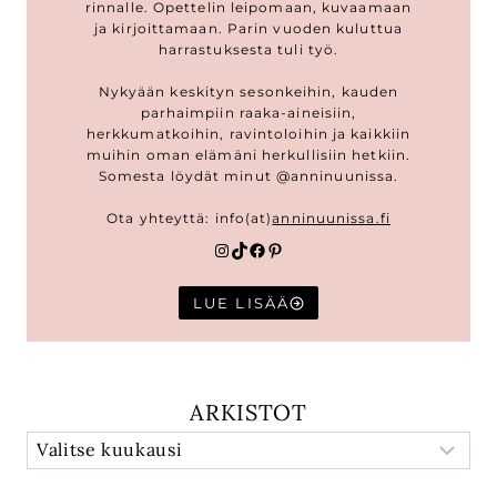
rinnalle. Opettelin leipomaan, kuvaamaan
ja kirjoittamaan. Parin vuoden kuluttua
harrastuksesta tuli työ.
Nykyään keskityn sesonkeihin, kauden
parhaimpiin raaka-aineisiin,
herkkumatkoihin, ravintoloihin ja kaikkiin
muihin oman elämäni herkullisiin hetkiin.
Somesta löydät minut @anninuunissa.
Ota yhteyttä: info(at)
anninuunissa.fi
Instagram
TikTok
Facebook
Pinterest
LUE LISÄÄ
ARKISTOT