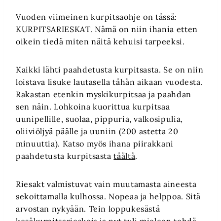
Vuoden viimeinen kurpitsaohje on tässä:
KURPITSARIESKAT. Nämä on niin ihania etten
oikein tiedä miten näitä kehuisi tarpeeksi.
Kaikki lähti paahdetusta kurpitsasta. Se on niin
loistava lisuke lautasella tähän aikaan vuodesta.
Rakastan etenkin myskikurpitsaa ja paahdan
sen näin. Lohkoina kuorittua kurpitsaa
uunipellille, suolaa, pippuria, valkosipulia,
oliiviöljyä päälle ja uuniin (200 astetta 20
minuuttia). Katso myös ihana piirakkani
paahdetusta kurpitsasta
täältä
.
Riesakt valmistuvat vain muutamasta aineesta
sekoittamalla kulhossa. Nopeaa ja helppoa. Sitä
arvostan nykyään. Tein loppukesästä
kesäkurpitsarieskoja ja nyt tuli mieleen tehdä