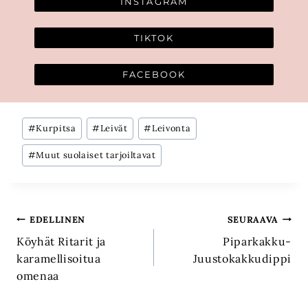
INSTAGRAM
TIKTOK
FACEBOOK
Avainsanat:
#
Kurpitsa
#
Leivät
#
Leivonta
#
Muut suolaiset tarjoiltavat
Artikkelien
EDELLINEN
SEURAAVA
Köyhät Ritarit ja
Piparkakku-
selaus
karamellisoitua
Juustokakkudippi
omenaa