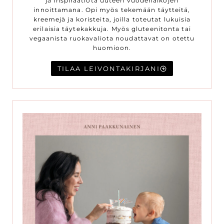
ja inspiraatiota uuteen vuodenaikojen
innoittamana. Opi myös tekemään täytteitä,
kreemejä ja koristeita, joilla toteutat lukuisia
erilaisia täytekakkuja. Myös gluteenitonta tai
vegaanista ruokavaliota noudattavat on otettu
huomioon.
TILAA LEIVONTAKIRJANI