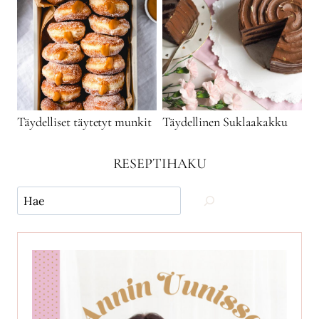
Täydelliset täytetyt munkit
Täydellinen Suklaakakku
RESEPTIHAKU
Käytä
hakua
ja
etsi
reseptejä