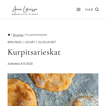
Siirry
sisältöön
HAE
/
Brunssi
/
Kurpitsarieskat
BRUNSSI
|
LEIVÄT
|
SUOLAISET
Kurpitsarieskat
Julkaistu
6.11.2023