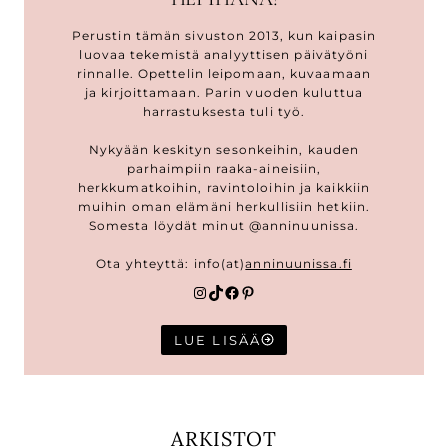
Perustin tämän sivuston 2013, kun kaipasin
luovaa tekemistä analyyttisen päivätyöni
rinnalle. Opettelin leipomaan, kuvaamaan
ja kirjoittamaan. Parin vuoden kuluttua
harrastuksesta tuli työ.
Nykyään keskityn sesonkeihin, kauden
parhaimpiin raaka-aineisiin,
herkkumatkoihin, ravintoloihin ja kaikkiin
muihin oman elämäni herkullisiin hetkiin.
Somesta löydät minut @anninuunissa.
Ota yhteyttä: info(at)
anninuunissa.fi
Instagram
TikTok
Facebook
Pinterest
LUE LISÄÄ
ARKISTOT