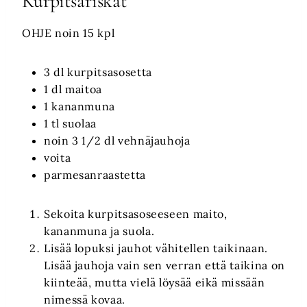
Kurpitsariskat
OHJE noin 15 kpl
3 dl kurpitsasosetta
1 dl maitoa
1 kananmuna
1 tl suolaa
noin 3 1/2 dl vehnäjauhoja
voita
parmesanraastetta
Sekoita kurpitsasoseeseen maito,
kananmuna ja suola.
Lisää lopuksi jauhot vähitellen taikinaan.
Lisää jauhoja vain sen verran että taikina on
kiinteää, mutta vielä löysää eikä missään
nimessä kovaa.