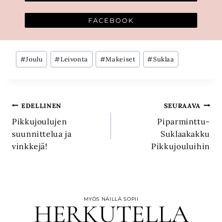
FACEBOOK
Avainsanat:
#
Joulu
#
Leivonta
#
Makeiset
#
Suklaa
Artikkelien
EDELLINEN
SEURAAVA
Pikkujoulujen
Piparminttu-
selaus
suunnittelua ja
Suklaakakku
vinkkejä!
Pikkujouluihin
MYÖS NÄILLÄ SOPII
HERKUTELLA