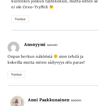
kuitenkin jonkun täytekeksin, mutta sitten se
ei ole Oreo-Tryffeli
Vastaa
Anonyymi
sanoo:
Onpas herkun näköösiä
aion tehdä ja
kokeilla mutta miten säilyvyys olis paras?
Vastaa
Anni Paakkunainen
sanoo: