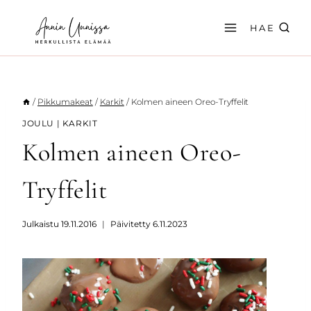
Siirry
sisältöön
HAE
/
Pikkumakeat
/
Karkit
/
Kolmen aineen Oreo-Tryffelit
JOULU
|
KARKIT
Kolmen aineen Oreo-
Tryffelit
Julkaistu
19.11.2016
Päivitetty
6.11.2023