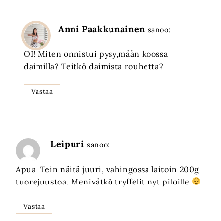
Anni Paakkunainen
sanoo:
OI! Miten onnistui pysy,mään koossa
daimilla? Teitkö daimista rouhetta?
Vastaa
Leipuri
sanoo:
Apua! Tein näitä juuri, vahingossa laitoin 200g
tuorejuustoa. Menivätkö tryffelit nyt piloille
Vastaa