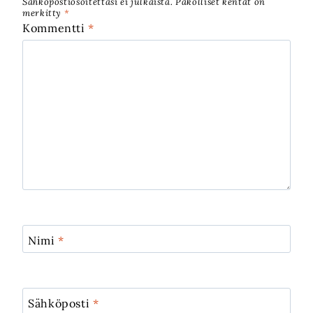
Sähköpostiosoitettasi ei julkaista.
Pakolliset kentät on
merkitty
*
Kommentti
*
Nimi
*
Sähköposti
*