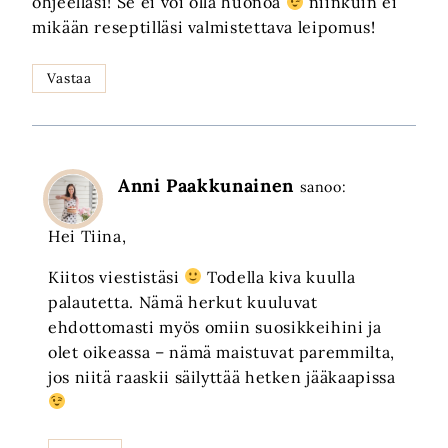
ohjeellasi! Se ei voi olla huonoa
niinkuin ei
mikään reseptilläsi valmistettava leipomus!
Vastaa
Anni Paakkunainen
sanoo:
Hei Tiina,
Kiitos viestistäsi
Todella kiva kuulla
palautetta. Nämä herkut kuuluvat
ehdottomasti myös omiin suosikkeihini ja
olet oikeassa – nämä maistuvat paremmilta,
jos niitä raaskii säilyttää hetken jääkaapissa