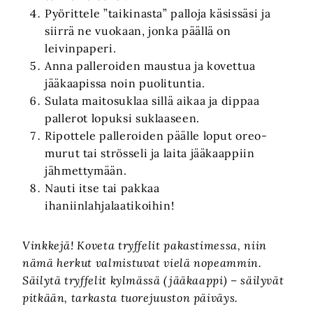
Pyörittele ”taikinasta” palloja käsissäsi ja
siirrä ne vuokaan, jonka päällä on
leivinpaperi.
Anna palleroiden maustua ja kovettua
jääkaapissa noin puolituntia.
Sulata maitosuklaa sillä aikaa ja dippaa
pallerot lopuksi suklaaseen.
Ripottele palleroiden päälle loput oreo-
murut tai strösseli ja laita jääkaappiin
jähmettymään.
Nauti itse tai pakkaa
ihaniinlahjalaatikoihin!
Vinkkejä! Koveta tryffelit pakastimessa, niin
nämä herkut valmistuvat vielä nopeammin.
Säilytä tryffelit kylmässä (jääkaappi) – säilyvät
pitkään, tarkasta tuorejuuston päiväys.