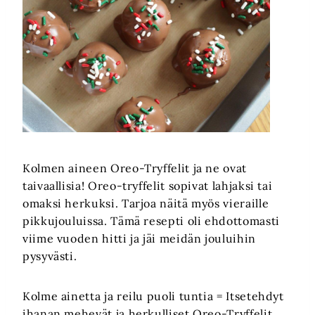
Kolmen aineen Oreo-Tryffelit ja ne ovat
taivaallisia! Oreo-tryffelit sopivat lahjaksi tai
omaksi herkuksi. Tarjoa näitä myös vieraille
pikkujouluissa. Tämä resepti oli ehdottomasti
viime vuoden hitti ja jäi meidän jouluihin
pysyvästi.
Kolme ainetta ja reilu puoli tuntia = Itsetehdyt
ihanan mehevät ja herkulliset Oreo-Tryffelit