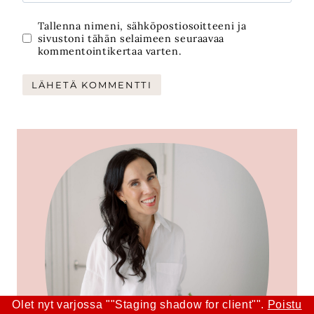
Tallenna nimeni, sähköpostiosoitteeni ja
sivustoni tähän selaimeen seuraavaa
kommentointikertaa varten.
Olet nyt varjossa ""Staging shadow for client"".
Poistu