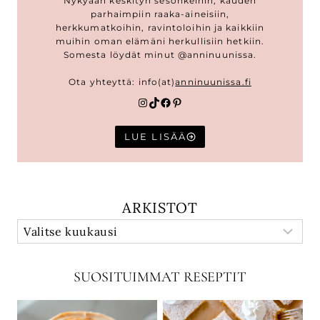
Nykyään keskityn sesonkeihin, kauden
parhaimpiin raaka-aineisiin,
herkkumatkoihin, ravintoloihin ja kaikkiin
muihin oman elämäni herkullisiin hetkiin.
Somesta löydät minut @anninuunissa.
Ota yhteyttä: info(at)
anninuunissa.fi
Instagram
TikTok
Facebook
Pinterest
LUE LISÄÄ
ARKISTOT
SUOSITUIMMAT RESEPTIT