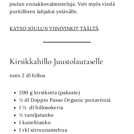
joulun ennakkovalmisteluja. Voit myös viedä
purkillisen lahjaksi ystävälle.
KATSO JOULUN VIINIVINKIT TÄÄLTÄ
Kirsikkahillo Juustolautaselle
noin 2 dl hilloa
200 g kirsikoita (pakaste)
½ dl Doppio Passo Organic punaviiniä
1 ½ dl hillosokeria
½ vaniljatanko
1 kanelitanko
1 rkl sitruunamehua