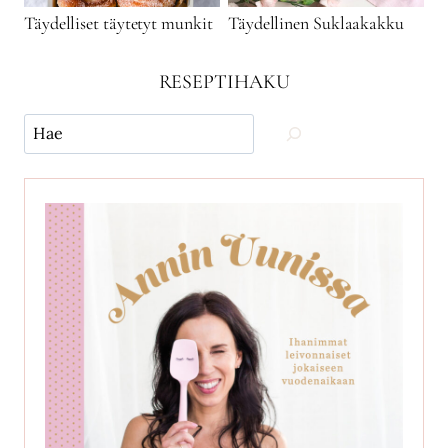
Täydelliset täytetyt munkit
Täydellinen Suklaakakku
RESEPTIHAKU
Käytä
hakua
ja
etsi
reseptejä