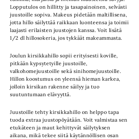
Lopputulos on hillitty ja tasapainoinen, selvästi
juustoille sopiva. Makeus pidetään maltillisena,
jotta hillo säilyttää raikkaan luonteensa ja toimii
laajasti erilaisten juustojen kanssa. Voit lisätä
1/2 dl hillosokeria, jos tykkäät makeammasta.
Joulun kirsikkahillo sopii erityisesti koville,
pitkään kypsytetyille juustoille,
valkohomejuustoille sekä sinihomejuustoille.
Hillon koostumus on yleensä hieman karkea,
jolloin kirsikan rakenne säilyy ja tuo
suutuntumaan elävyyttä.
Juustoille tehty kirsikkahillo on helppo tapa
tuoda extraa juustopöyätään. Voit valmistaa sen
etukäteen ja maut kehittyvät säilytyksen
aikana, mikä tekee siitä käytännöllisen osan