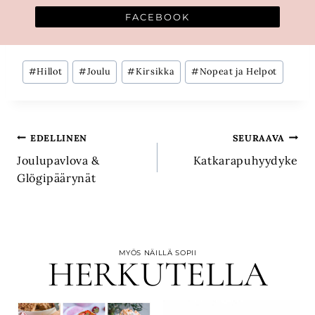
FACEBOOK
Avainsanat:
#
Hillot
#
Joulu
#
Kirsikka
#
Nopeat ja Helpot
Artikkelien
EDELLINEN
SEURAAVA
Joulupavlova &
Katkarapuhyydyke
selaus
Glögipäärynät
MYÖS NÄILLÄ SOPII
HERKUTELLA