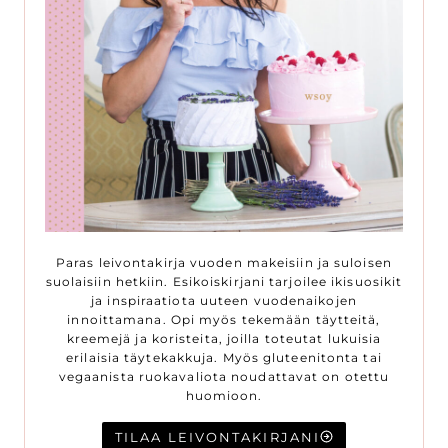
Paras leivontakirja vuoden makeisiin ja suloisen
suolaisiin hetkiin. Esikoiskirjani tarjoilee ikisuosikit
ja inspiraatiota uuteen vuodenaikojen
innoittamana. Opi myös tekemään täytteitä,
kreemejä ja koristeita, joilla toteutat lukuisia
erilaisia täytekakkuja. Myös gluteenitonta tai
vegaanista ruokavaliota noudattavat on otettu
huomioon.
TILAA LEIVONTAKIRJANI