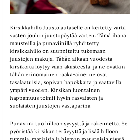
Kirsikkahillo Juustolautaselle on keitetty varta
vasten joulun juustopöytää varten. Tämä ihana
mausteilla ja punaviinillä ryhditetty
kirsikkahillo on suunniteltu tukemaan
juustojen makuja. Tähän aikaan vuodesta
kirsikoita löytyy vaan akasteesta, ja ne ovatkin
tähän erinomainen raaka-aine: ne ovat
tasalaatuisia, sopivan hapokkaita ja saatavilla
ympäri vuoden. Kirsikan luontainen
happamuus toimii hyvin rasvaisten ja
suolaisten juustojen vastaparina.
Punaviini tuo hilloon syvyyttä ja rakennetta. Se
pyöristää kirsikan terävyyttä ja lisää hilloon
tummia, marjaisia ja hieman mausteisia sävyjä.