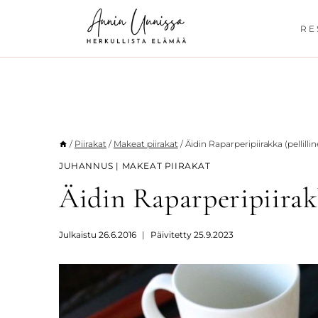
Siirry
sisältöön
RE
/
Piirakat
/
Makeat piirakat
/
Äidin Raparperipiirakka (pellilli
JUHANNUS
|
MAKEAT PIIRAKAT
Äidin Raparperipiirakk
Julkaistu
26.6.2016
Päivitetty
25.9.2023