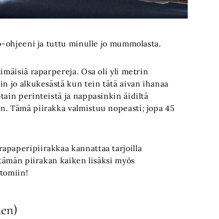
to-ohjeeni ja tuttu minulle jo mummolasta.
imäisiä raparpereja. Osa oli yli metrin
in jo alkukesästä kun tein tätä aivan ihanaa
tain perinteistä ja nappasinkin äidiltä
n. Tämä piirakka valmistuu nopeasti; jopa 45
apaperipiirakkaa kannattaa tarjoilla
 tämän piirakan kaiken lisäksi myös
ttomiin!
nen)