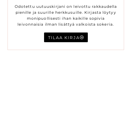
Odotettu uutuuskirjani on leivottu rakkaudella
pienille ja suurille herkkusuille. Kirjasta löytyy
monipuollisesti ihan kaikille sopivia
leivonnaisia ilman lisättyä valkoista sokeria.
TILAA KIRJA