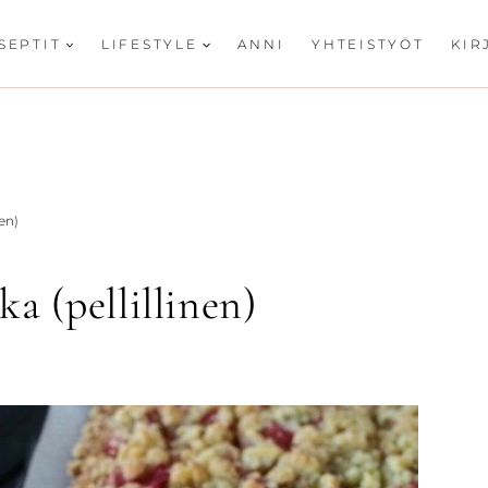
SEPTIT
LIFESTYLE
ANNI
YHTEISTYÖT
KIR
nen)
a (pellillinen)