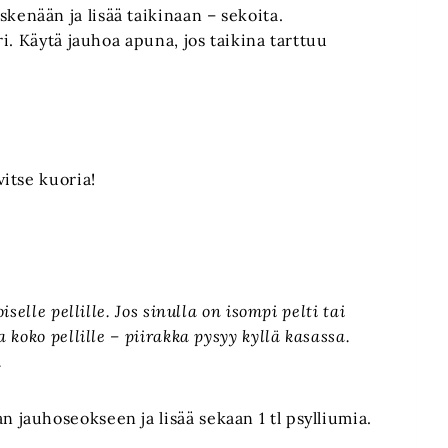
kenään ja lisää taikinaan – sekoita.
eri. Käytä jauhoa apuna, jos taikina tarttuu
vitse kuoria!
elle pellille. Jos sinulla on isompi pelti tai
koko pellille – piirakka pysyy kyllä kasassa.
.
auhoseokseen ja lisää sekaan 1 tl psylliumia.