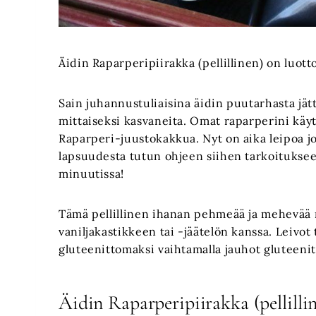
Äidin Raparperipiirakka (pellillinen) on luot
Sain juhannustuliaisina äidin puutarhasta jätt
mittaiseksi kasvaneita. Omat raparperini käyt
Raparperi-juustokakkua. Nyt on aika leipoa jo
lapsuudesta tutun ohjeen siihen tarkoituksee
minuutissa!
Tämä pellillinen ihanan pehmeää ja mehevää r
vaniljakastikkeen tai -jäätelön kanssa. Leivot
gluteenittomaksi vaihtamalla jauhot gluteeni
Äidin Raparperipiirakka (pellilli