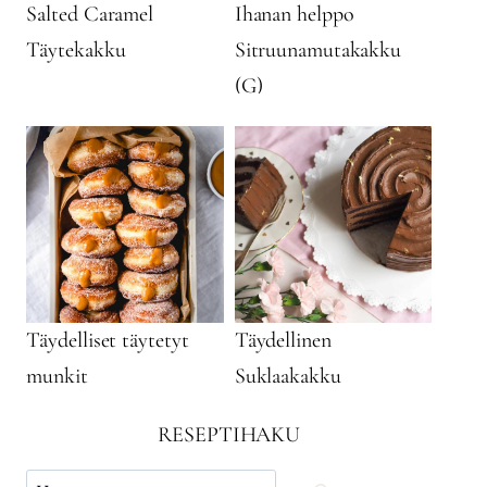
Salted Caramel
Ihanan helppo
Täytekakku
Sitruunamutakakku
(G)
Täydelliset täytetyt
Täydellinen
munkit
Suklaakakku
RESEPTIHAKU
Käytä