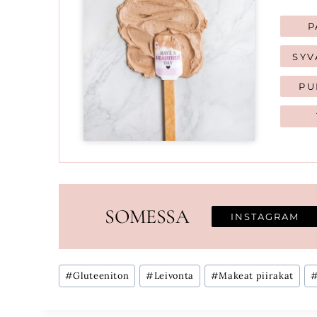
P
SYV
PU
SOMESSA
INSTAGRAM
Avainsanat:
#
Gluteeniton
#
Leivonta
#
Makeat piirakat