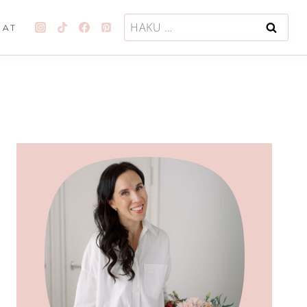
Haku:
JAT