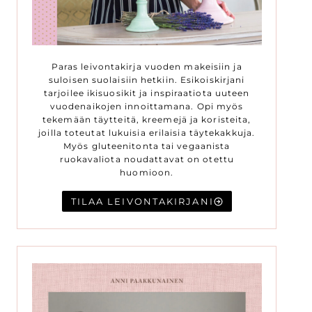
Paras leivontakirja vuoden makeisiin ja
suloisen suolaisiin hetkiin. Esikoiskirjani
tarjoilee ikisuosikit ja inspiraatiota uuteen
vuodenaikojen innoittamana. Opi myös
tekemään täytteitä, kreemejä ja koristeita,
joilla toteutat lukuisia erilaisia täytekakkuja.
Myös gluteenitonta tai vegaanista
ruokavaliota noudattavat on otettu
huomioon.
TILAA LEIVONTAKIRJANI