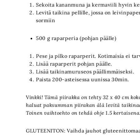
Sekoita kananmuna ja kermaviili hyvin kes
Levitä taikina pellille, jossa on leivinpap
sormiin
500 g raparperia (pohjan päälle)
Pese ja pilko raparperit. Kotimaisia ei tar
Lisää raparperit pohjan päälle.
Lisää taikinamuruseos päällimmäiseksi.
Paista 200-asteisessa uunissa 30min.
V
inkki! Tämä piirakka on tehty 32 x 40 cm kokois
haluat paksumman piirakan älä levitä taikinaa 
Toinen vaihtoehto on tehdä ohje 1.5 kertaisena
GLUTEENITON: Vaihda jauhot gluteenittomaan j