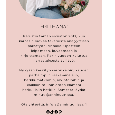
HEI IHANA!
Perustin tämän sivuston 2013, kun
kaipasin luovaa tekemistä analyyttisen
päivätyöni rinnalle. Opettelin
leipomaan, kuvaamaan ja
kirjoittamaan. Parin vuoden kuluttua
harrastuksesta tuli työ.
Nykyään keskityn sesonkeihin, kauden
parhaimpiin raaka-aineisiin,
herkkumatkoihin, ravintoloihin ja
kaikkiin muihin oman elämäni
herkullisiin hetkiin. Somesta löydät
minut @anninuunissa.
Ota yhteyttä: info(at)
anninuunissa.fi
Instagram
TikTok
Facebook
Pinterest