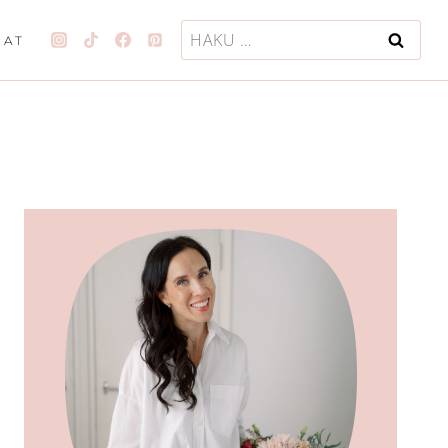
Haku:
JAT