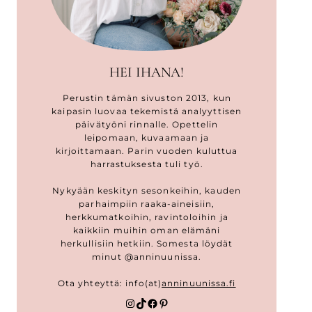
HEI IHANA!
Perustin tämän sivuston 2013, kun
kaipasin luovaa tekemistä analyyttisen
päivätyöni rinnalle. Opettelin
leipomaan, kuvaamaan ja
kirjoittamaan. Parin vuoden kuluttua
harrastuksesta tuli työ.
Nykyään keskityn sesonkeihin, kauden
parhaimpiin raaka-aineisiin,
herkkumatkoihin, ravintoloihin ja
kaikkiin muihin oman elämäni
herkullisiin hetkiin. Somesta löydät
minut @anninuunissa.
Ota yhteyttä: info(at)
anninuunissa.fi
Instagram
TikTok
Facebook
Pinterest