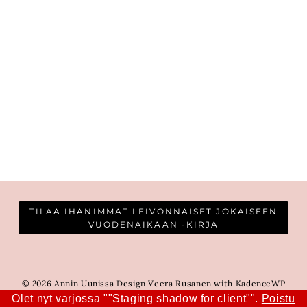
TILAA IHANIMMAT LEIVONNAISET JOKAISEEN
VUODENAIKAAN -KIRJA
© 2026 Annin Uunissa Design Veera Rusanen with KadenceWP
Olet nyt varjossa ""Staging shadow for client"".
Poistu