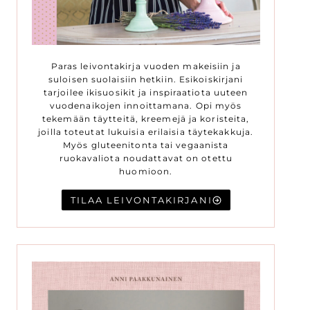
Paras leivontakirja vuoden makeisiin ja
suloisen suolaisiin hetkiin. Esikoiskirjani
tarjoilee ikisuosikit ja inspiraatiota uuteen
vuodenaikojen innoittamana. Opi myös
tekemään täytteitä, kreemejä ja koristeita,
joilla toteutat lukuisia erilaisia täytekakkuja.
Myös gluteenitonta tai vegaanista
ruokavaliota noudattavat on otettu
huomioon.
TILAA LEIVONTAKIRJANI