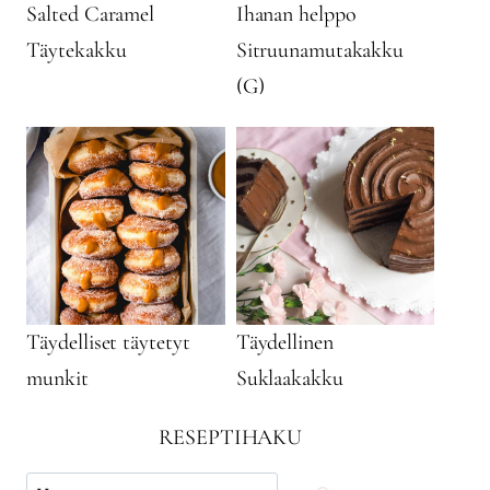
Salted Caramel
Ihanan helppo
Täytekakku
Sitruunamutakakku
(G)
Täydelliset täytetyt
Täydellinen
munkit
Suklaakakku
RESEPTIHAKU
Käytä