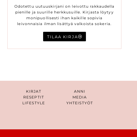
Odotettu uutuuskirjani on leivottu rakkaudella
pienille ja suurille herkkusuille. Kirjasta löytyy
monipuollisesti ihan kaikille sopivia
leivonnaisia ilman lisättyä valkoista sokeria.
TILAA KIRJA
KIRJAT
ANNI
RESEPTIT
MEDIA
LIFESTYLE
YHTEISTYÖT