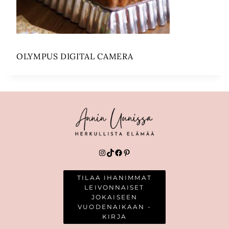
OLYMPUS DIGITAL CAMERA
Instagram
TikTok
Facebook
Pinterest
TILAA IHANIMMAT
LEIVONNAISET
JOKAISEEN
VUODENAIKAAN -
KIRJA