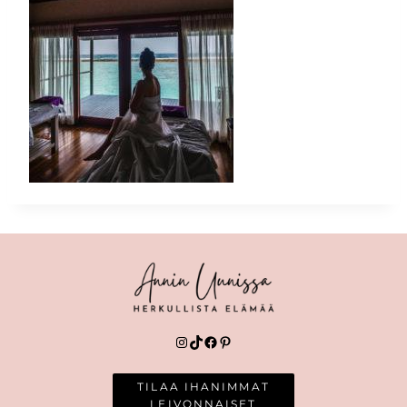
Instagram
TikTok
Facebook
Pinterest
TILAA IHANIMMAT
LEIVONNAISET