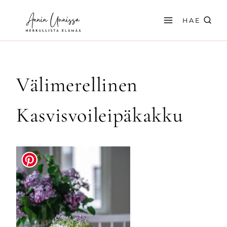
Siirry
sisältöön
HAE
Välimerellinen
Kasvisvoileipäkakku