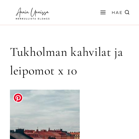
Siirry
sisältöön
HAE
Tukholman kahvilat ja
leipomot x 10