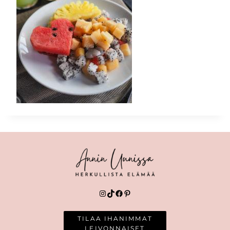
Instagram
TikTok
Facebook
Pinterest
TILAA IHANIMMAT
LEIVONNAISET