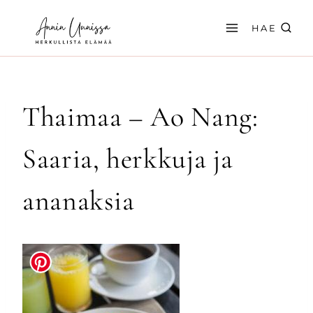
Siirry
sisältöön
HAE
Thaimaa – Ao Nang:
Saaria, herkkuja ja
ananaksia