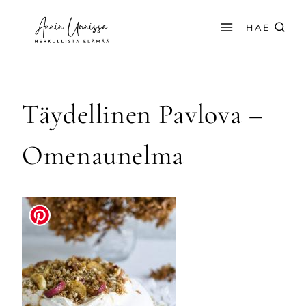
Siirry
sisältöön
HAE
Täydellinen Pavlova –
Omenaunelma