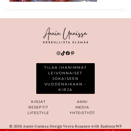
Instagram
TikTok
Facebook
Pinterest
TILAA IHANIMMAT
LEIVONNAISET
JOKAISEEN
VUODENAIKAAN -
KIRJA
KIRJAT
ANNI
RESEPTIT
MEDIA
LIFESTYLE
YHTEISTYÖT
© 2026 Annin Uunissa Design Veera Rusanen with KadenceWP