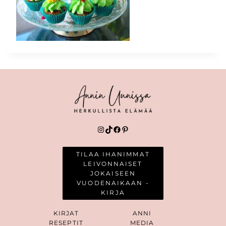
Instagram
TikTok
Facebook
Pinterest
TILAA IHANIMMAT
LEIVONNAISET
JOKAISEEN
VUODENAIKAAN -
KIRJA
KIRJAT
ANNI
RESEPTIT
MEDIA