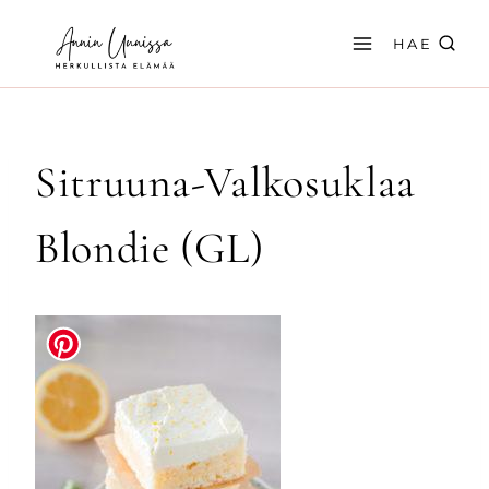
Siirry
sisältöön
HAE
Sitruuna-Valkosuklaa
Blondie (GL)