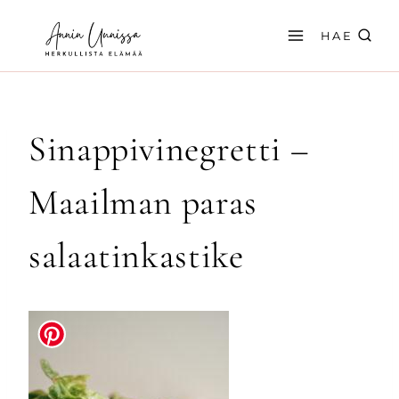
Siirry
sisältöön
HAE
Sinappivinegretti –
Maailman paras
salaatinkastike