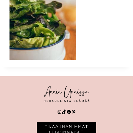
Instagram
TikTok
Facebook
Pinterest
TILAA IHANIMMAT
LEIVONNAISET