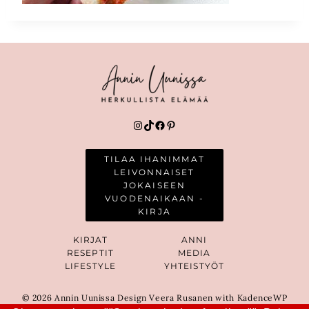
Instagram
TikTok
Facebook
Pinterest
TILAA IHANIMMAT
LEIVONNAISET
JOKAISEEN
VUODENAIKAAN -
KIRJA
KIRJAT
ANNI
RESEPTIT
MEDIA
LIFESTYLE
YHTEISTYÖT
© 2026 Annin Uunissa Design Veera Rusanen with KadenceWP