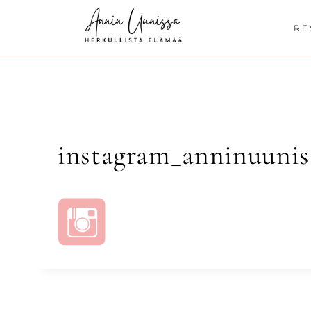
Siirry
sisältöön
RE
instagram_anninuunis