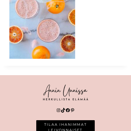
Instagram
TikTok
Facebook
Pinterest
TILAA IHANIMMAT
LEIVONNAISET