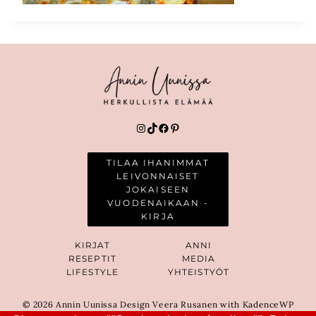
Instagram
TikTok
Facebook
Pinterest
TILAA IHANIMMAT
LEIVONNAISET
JOKAISEEN
VUODENAIKAAN -
KIRJA
KIRJAT
ANNI
RESEPTIT
MEDIA
LIFESTYLE
YHTEISTYÖT
© 2026 Annin Uunissa Design Veera Rusanen with KadenceWP