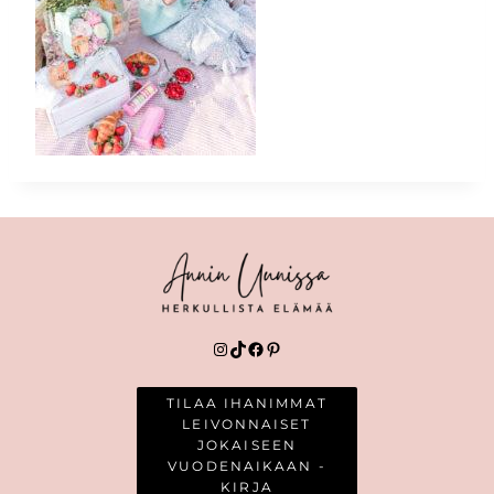
Instagram
TikTok
Facebook
Pinterest
TILAA IHANIMMAT
LEIVONNAISET
JOKAISEEN
VUODENAIKAAN -
KIRJA