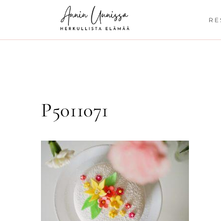
Siirry
sisältöön
RE
P5011071