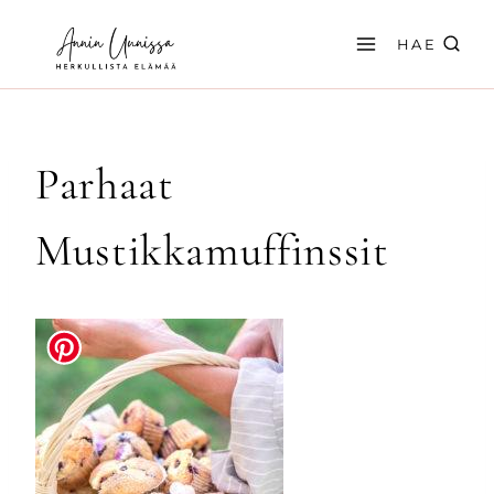
Siirry
sisältöön
HAE
Parhaat
Mustikkamuffinssit