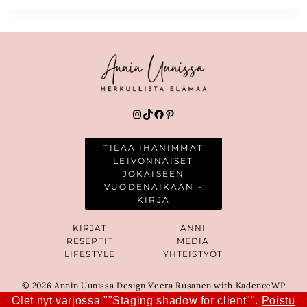
Instagram
TikTok
Facebook
Pinterest
TILAA IHANIMMAT
LEIVONNAISET
JOKAISEEN
VUODENAIKAAN -
KIRJA
KIRJAT
ANNI
RESEPTIT
MEDIA
LIFESTYLE
YHTEISTYÖT
© 2026 Annin Uunissa Design Veera Rusanen with KadenceWP
Olet nyt varjossa ""Staging shadow for client"".
Poistu