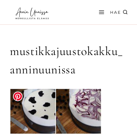
Siirry
sisältöön
HAE
mustikkajuustokakku_
anninuunissa