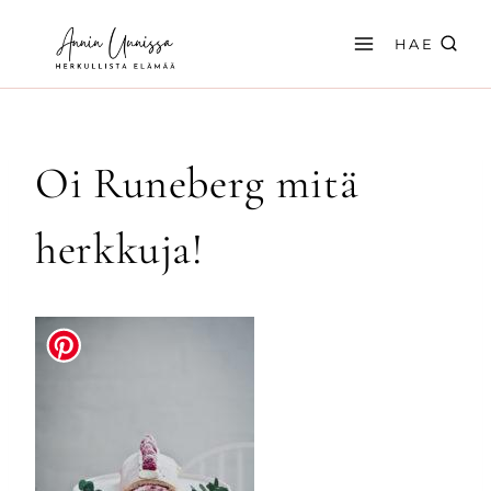
Siirry
sisältöön
HAE
Oi Runeberg mitä
herkkuja!