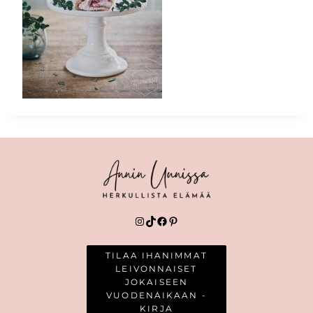
Instagram
TikTok
Facebook
Pinterest
TILAA IHANIMMAT
LEIVONNAISET
JOKAISEEN
VUODENAIKAAN -
KIRJA