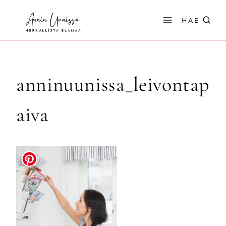
Siirry
sisältöön
HAE
anninuunissa_leivontap
aiva