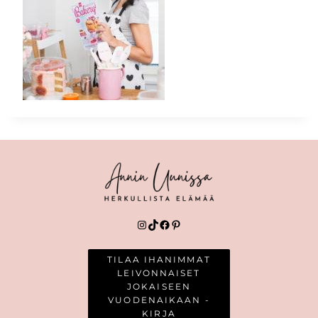
Instagram
TikTok
Facebook
Pinterest
TILAA IHANIMMAT
LEIVONNAISET
JOKAISEEN
VUODENAIKAAN -
KIRJA