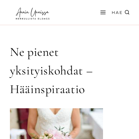
Siirry
sisältöön
HAE
Ne pienet
yksityiskohdat –
Hääinspiraatio