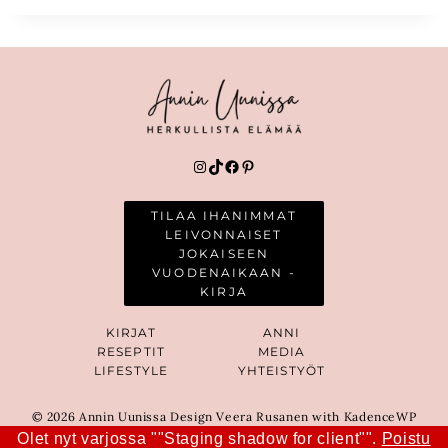
Instagram
TikTok
Facebook
Pinterest
TILAA IHANIMMAT
LEIVONNAISET
JOKAISEEN
VUODENAIKAAN -
KIRJA
KIRJAT
ANNI
RESEPTIT
MEDIA
LIFESTYLE
YHTEISTYÖT
© 2026 Annin Uunissa Design Veera Rusanen with KadenceWP
Olet nyt varjossa ""Staging shadow for client"".
Poistu