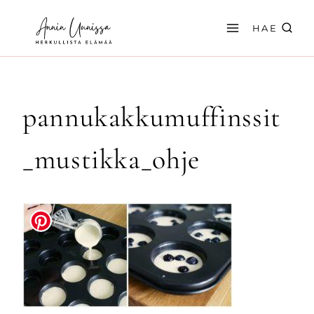
Siirry
sisältöön
HAE
pannukakkumuffinssit
_mustikka_ohje