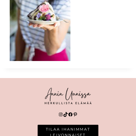
Instagram
TikTok
Facebook
Pinterest
TILAA IHANIMMAT
LEIVONNAISET