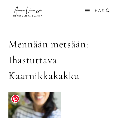
Siirry
sisältöön
HAE
Mennään metsään:
Ihastuttava
Kaarnikkakakku