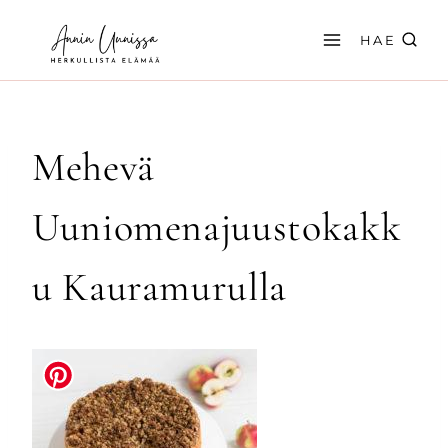
Siirry
sisältöön
HAE
Mehevä
Uuniomenajuustokakk
u Kauramurulla