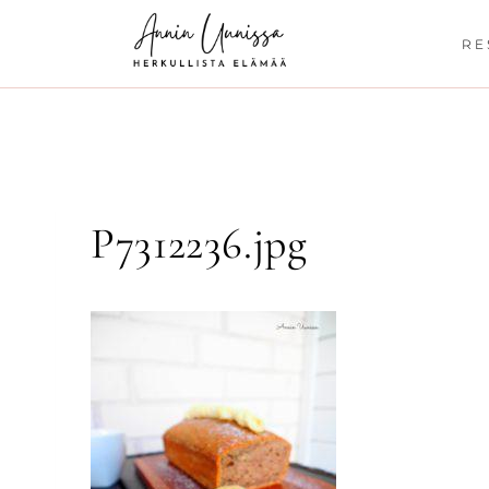
Siirry
sisältöön
RE
P7312236.jpg