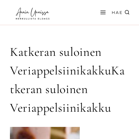
Siirry
sisältöön
HAE
Katkeran suloinen
VeriappelsiinikakkuKa
tkeran suloinen
Veriappelsiinikakku