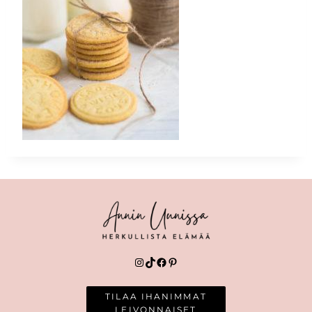
Instagram
TikTok
Facebook
Pinterest
TILAA IHANIMMAT
LEIVONNAISET