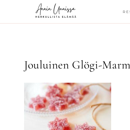
Siirry
sisältöön
RE
Jouluinen Glögi-Marm