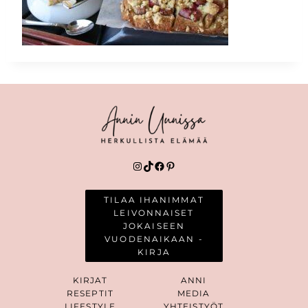
Instagram
TikTok
Facebook
Pinterest
TILAA IHANIMMAT
LEIVONNAISET
JOKAISEEN
VUODENAIKAAN -
KIRJA
KIRJAT
ANNI
RESEPTIT
MEDIA
LIFESTYLE
YHTEISTYÖT