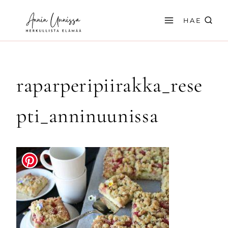
Siirry
sisältöön
HAE
raparperipiirakka_rese
pti_anninuunissa