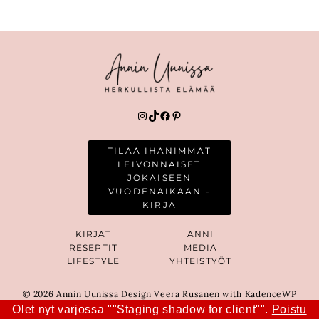
Instagram
TikTok
Facebook
Pinterest
TILAA IHANIMMAT
LEIVONNAISET
JOKAISEEN
VUODENAIKAAN -
KIRJA
KIRJAT
ANNI
RESEPTIT
MEDIA
LIFESTYLE
YHTEISTYÖT
© 2026 Annin Uunissa Design Veera Rusanen with KadenceWP
Olet nyt varjossa ""Staging shadow for client"".
Poistu