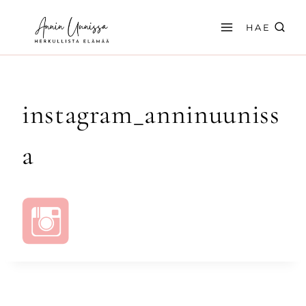
Siirry
sisältöön
HAE
instagram_anninuuniss
a