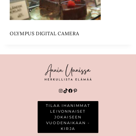
OLYMPUS DIGITAL CAMERA
Instagram
TikTok
Facebook
Pinterest
TILAA IHANIMMAT
LEIVONNAISET
JOKAISEEN
VUODENAIKAAN -
KIRJA