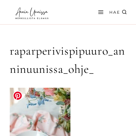
Siirry
sisältöön
HAE
raparperivispipuuro_an
ninuunissa_ohje_