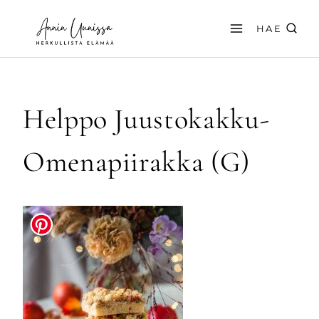
Siirry
sisältöön
HAE
Helppo Juustokakku-
Omenapiirakka (G)