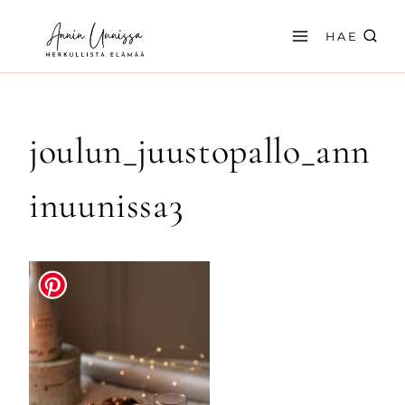
Siirry
sisältöön
HAE
joulun_juustopallo_ann
inuunissa3