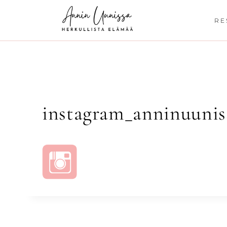
Siirry
sisältöön
RE
instagram_anninuunis