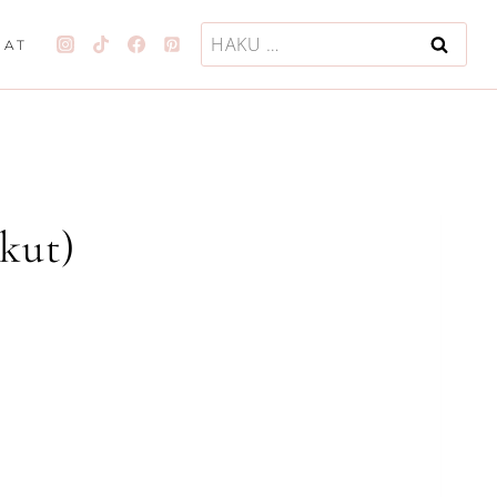
Haku:
JAT
kut)